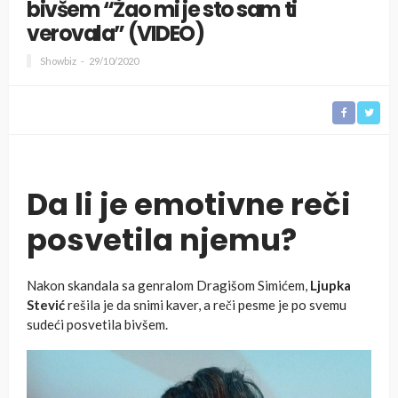
bivšem “Žao mi je sto sam ti
verovala” (VIDEO)
Showbiz
29/10/2020
Da li je emotivne reči
posvetila njemu?
Nakon skandala sa genralom Dragišom Simićem,
Ljupka
Stević
rešila je da snimi kaver, a reči pesme je po svemu
sudeći posvetila bivšem.