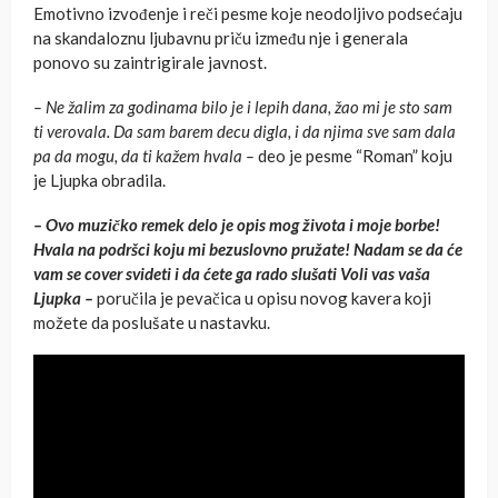
Emotivno izvođenje i reči pesme koje neodoljivo podsećaju
na skandaloznu ljubavnu priču između nje i generala
ponovo su zaintrigirale javnost.
– Ne žalim za godinama bilo je i lepih dana, žao mi je sto sam
ti verovala. Da sam barem decu digla, i da njima sve sam dala
pa da mogu, da ti kažem hvala –
deo je pesme “Roman” koju
je Ljupka obradila.
– Ovo muzičko remek delo je opis mog života i moje borbe!
Hvala na podršci koju mi bezuslovno pružate! Nadam se da će
vam se cover svideti i da ćete ga rado slušati Voli vas vaša
Ljupka –
poručila je pevačica u opisu novog kavera koji
možete da poslušate u nastavku.