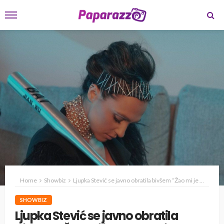
Home
Showbiz
Ljupka Stević se javno obratila bivšem “Žao mi je sto sam ti verovala” (VIDEO)
SHOWBIZ
Ljupka Stević se javno obratila