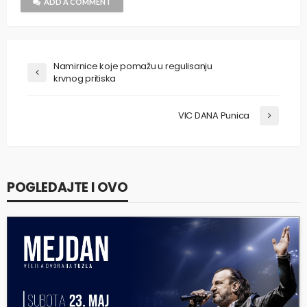
ADD A COMMENT
Namirnice koje pomažu u regulisanju
krvnog pritiska
VIC DANA Punica
POGLEDAJTE I OVO