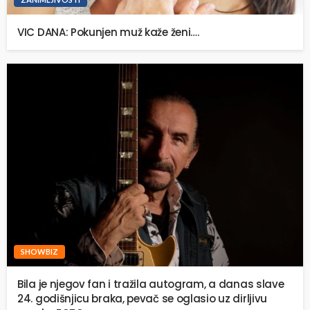
VIC DANA: Pokunjen muž kaže ženi….
SHOWBIZ
Bila je njegov fan i tražila autogram, a danas slave
24. godišnjicu braka, pevač se oglasio uz dirljivu