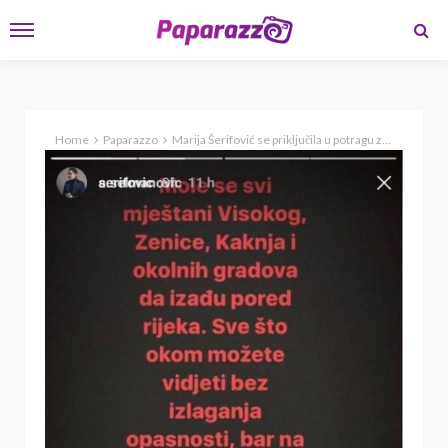
Home
Paparazzo
Marija Šerifović se priključila u potragu za Aldinom