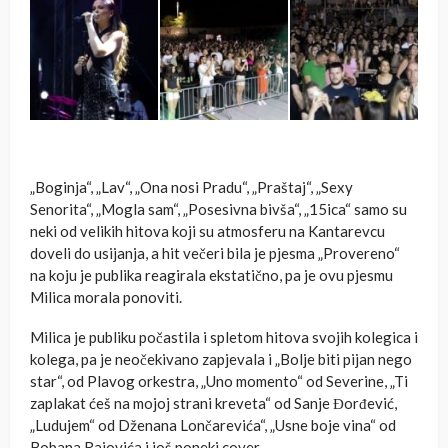
„Boginja“, „Lav“, „Ona nosi Pradu“, „Praštaj“, „Sexy
Senorita“, „Mogla sam“, „Posesivna bivša“, „15ica“ samo su
neki od velikih hitova koji su atmosferu na Kantarevcu
doveli do usijanja, a hit večeri bila je pjesma „Provereno“
na koju je publika reagirala ekstatično, pa je ovu pjesmu
Milica morala ponoviti.
Milica je publiku počastila i spletom hitova svojih kolegica i
kolega, pa je neočekivano zapjevala i „Bolje biti pijan nego
star“, od Plavog orkestra, „Uno momento“ od Severine, „Ti
zaplakat ćeš na mojoj strani kreveta“ od Sanje Đorđević,
„Ludujem“ od Dženana Lončarevića“, „Usne boje vina“ od
Bobana Rajovića i još poneki cover.