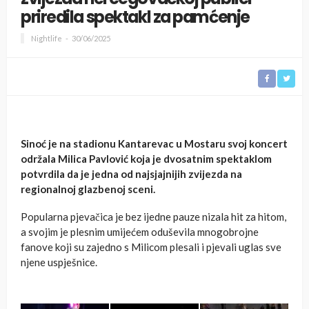
priredila spektakl za pamćenje
Nightlife
30/06/2025
Sinoć je na stadionu Kantarevac u Mostaru svoj koncert
održala Milica Pavlović koja je dvosatnim spektaklom
potvrdila da je jedna od najsjajnijih zvijezda na
regionalnoj glazbenoj sceni.
Popularna pjevačica je bez ijedne pauze nizala hit za hitom,
a svojim je plesnim umijećem oduševila mnogobrojne
fanove koji su zajedno s Milicom plesali i pjevali uglas sve
njene uspješnice.