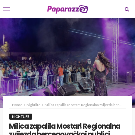
Home
Nightlife
Milica zapalila Mostar! Regionalna zvijezda hercegovačkoj publici priredila spektakl za pamćenje
NIGHTLIFE
Milica zapalila Mostar! Regionalna
zvijezda hercegovačkoj publici