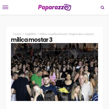
Home
Nightlife
Milica zapalila Mostar! Regionalna zvijezda hercegovačkoj publici priredila spektakl za pamćenje
milica mostar 3