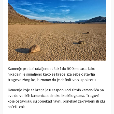
Kamenje prelazi udaljenost čak i do 500 metara. Iako
nikada nije snimljeno kako se kreće, iza sebe ostavlja
tragove zbog kojih znamo da je definitivno u pokretu.
Kamenje koje se kreće je u rasponu od sitnih kamenčića pa
sve do velikih kamenica od nekoliko kilograma. Tragovi
koje ostavljaju su ponekad ravni, ponekad zakrivljeni ili idu
na ‘cik-cak’.