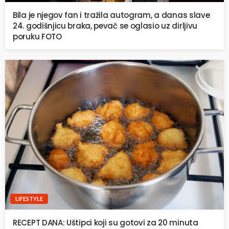
Bila je njegov fan i tražila autogram, a danas slave
24. godišnjicu braka, pevač se oglasio uz dirljivu
poruku FOTO
LIFESTYLE
RECEPT DANA: Uštipci koji su gotovi za 20 minuta