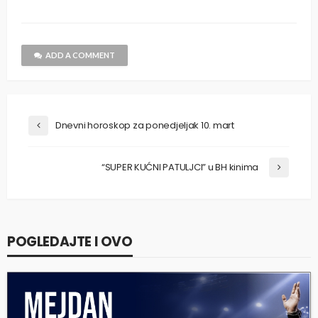
ADD A COMMENT
Dnevni horoskop za ponedjeljak 10. mart
“SUPER KUĆNI PATULJCI” u BH kinima
POGLEDAJTE I OVO