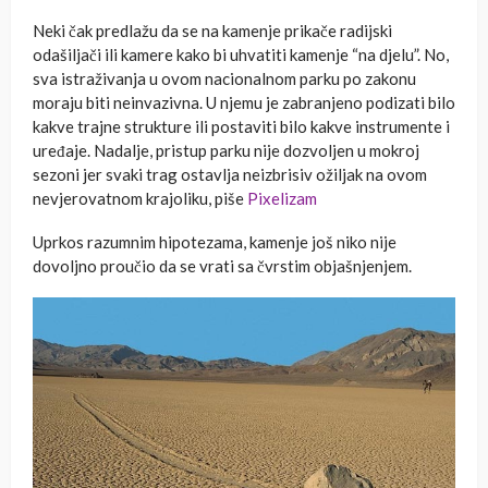
Neki čak predlažu da se na kamenje prikače radijski
odašiljači ili kamere kako bi uhvatiti kamenje “na djelu”. No,
sva istraživanja u ovom nacionalnom parku po zakonu
moraju biti neinvazivna. U njemu je zabranjeno podizati bilo
kakve trajne strukture ili postaviti bilo kakve instrumente i
uređaje. Nadalje, pristup parku nije dozvoljen u mokroj
sezoni jer svaki trag ostavlja neizbrisiv ožiljak na ovom
nevjerovatnom krajoliku, piše
Pixelizam
Uprkos razumnim hipotezama, kamenje još niko nije
dovoljno proučio da se vrati sa čvrstim objašnjenjem.