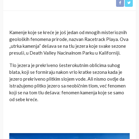
Kamenje koje se kreće je još jedan od mnogih misterioznih
geoloških fenomena prirode, nazvan Racetrack Playa. Ova
„utrka kamenja“ dešava se na tlu jezera koje svake sezone
presuši, u Death Valley Nacinalnom Parku u Kaliforniji.
Tlo jezera je prekriveno šesterokutnim oblicima suhog
blata, koji se formiraju nakon vrlo kratke sezona kada je
jezero prekriveno plitkim slojem vode. Ali nismo ovdje da
istražujemo plitko jezero sa neobičnim tlom, već fenomen
koji se na tom tlu dešava: fenomen kamenja koje se samo
od sebe kreće.