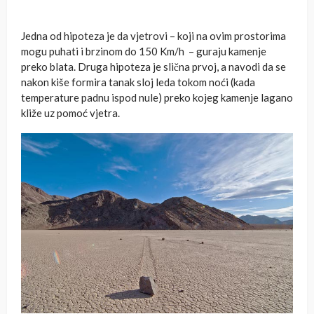
Jedna od hipoteza je da vjetrovi – koji na ovim prostorima
mogu puhati i brzinom do 150 Km/h – guraju kamenje
preko blata. Druga hipoteza je slična prvoj, a navodi da se
nakon kiše formira tanak sloj leda tokom noći (kada
temperature padnu ispod nule) preko kojeg kamenje lagano
kliže uz pomoć vjetra.