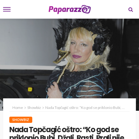
Home
Showbiz
Nada Topčagić oštro: “Ko god se priklonio Bubi, Džali, Rasti, Prali nije uspio”
SHOWBIZ
Nada Topčagić oštro: “Ko god se
priklonio Bubi, Džali, Rasti, Prali nije