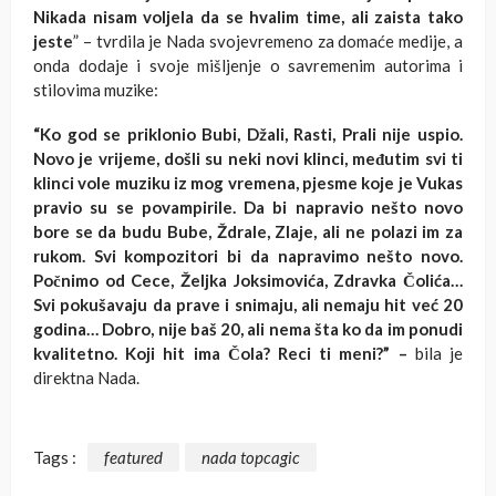
Nikada nisam voljela da se hvalim time, ali zaista tako
jeste
” – tvrdila je Nada svojevremeno za domaće medije, a
onda dodaje i svoje mišljenje o savremenim autorima i
stilovima muzike:
“Ko god se priklonio Bubi, Džali, Rasti, Prali nije uspio.
Novo je vrijeme, došli su neki novi klinci, međutim svi ti
klinci vole muziku iz mog vremena, pjesme koje je Vukas
pravio su se povampirile. Da bi napravio nešto novo
bore se da budu Bube, Ždrale, Zlaje, ali ne polazi im za
rukom. Svi kompozitori bi da napravimo nešto novo.
Počnimo od Cece, Željka Joksimovića, Zdravka Čolića…
Svi pokušavaju da prave i snimaju, ali nemaju hit već 20
godina… Dobro, nije baš 20, ali nema šta ko da im ponudi
kvalitetno. Koji hit ima Čola? Reci ti meni?” –
bila je
direktna Nada.
Tags :
featured
nada topcagic