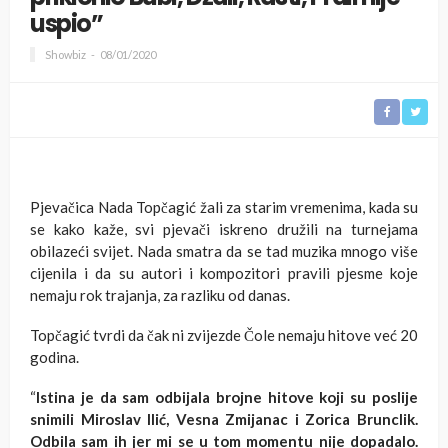
uspio”
Showbiz
08/01/2020
Pjevačica Nada Topčagić žali za starim vremenima, kada su
se kako kaže, svi pjevači iskreno družili na turnejama
obilazeći svijet. Nada smatra da se tad muzika mnogo više
cijenila i da su autori i kompozitori pravili pjesme koje
nemaju rok trajanja, za razliku od danas.
Topčagić tvrdi da čak ni zvijezde Čole nemaju hitove već 20
godina.
“
Istina je da sam odbijala brojne hitove koji su poslije
snimili Miroslav Ilić, Vesna Zmijanac i Zorica Brunclik.
Odbila sam ih jer mi se u tom momentu nije dopadalo.