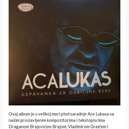
Ovaj album je u velikoj meri plod saradnje Ace Lukasa sa
našim proslavljenim kompozitorima i tekstopiscima
Draganom Brajovićem Brajom, Vladimirom Graićem i