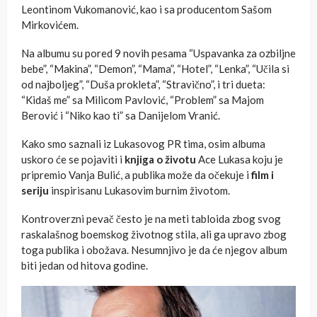
Leontinom Vukomanović, kao i sa producentom Sašom
Mirkovićem.
Na albumu su pored 9 novih pesama “Uspavanka za ozbiljne
bebe”, “Makina”, “Demon”, “Mama”, “Hotel”, “Lenka”, “Učila si
od najboljeg”, “Duša prokleta”, “Stravično”, i tri dueta:
“Kidaš me” sa Milicom Pavlović, “Problem” sa Majom
Berović i “Niko kao ti” sa Danijelom Vranić.
Kako smo saznali iz Lukasovog PR tima, osim albuma
uskoro će se pojaviti i
knjiga o životu
Ace Lukasa koju je
pripremio Vanja Bulić, a publika može da očekuje i
film i
seriju
inspirisanu Lukasovim burnim životom.
Kontroverzni pevač često je na meti tabloida zbog svog
raskalašnog boemskog životnog stila, ali ga upravo zbog
toga publika i obožava. Nesumnjivo je da će njegov album
biti jedan od hitova godine.