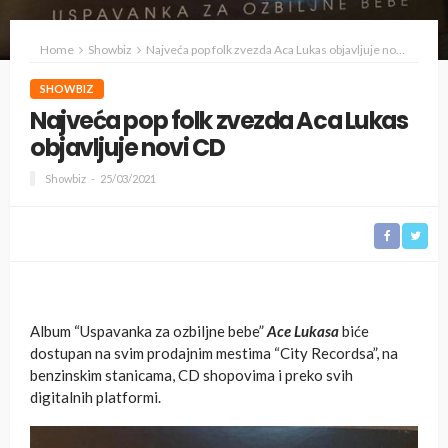
Home
Showbiz
Najveća pop folk zvezda Aca Lukas objavljuje novi CD
SHOWBIZ
Najveća pop folk zvezda Aca Lukas
objavljuje novi CD
Showbiz
25/03/2021
Album “Uspavanka za ozbiljne bebe”
Ace Lukasa
biće
dostupan na svim prodajnim mestima “City Recordsa”, na
benzinskim stanicama, CD shopovima i preko svih
digitalnih platformi.