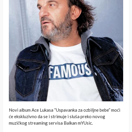
Novi album Ace Lukasa “Uspavanka za ozbiljne bebe” moći
će ekskluzivno da se i strimuje i sluša preko novog
muzičkog streaming servisa Balkan mYUsic.