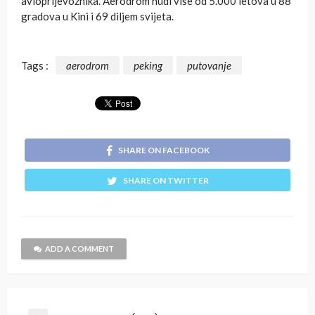
avioprijevoznika. Aerodrom nudi više od 5.000 letova u 88
gradova u Kini i 69 diljem svijeta.
Tags :
aerodrom
peking
putovanje
SHARE ON FACEBOOK
SHARE ON TWITTER
ADD A COMMENT