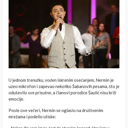
U jednom trenutku, vođen iskrenim osećanjem, Nermin je
uzeo mikrofon i zapevao nekoliko Šabanovih pesama, što je
oduševilo sve prisutne, a članovi porodice Šaulić nisu krili
emocije.
Posle ove večeri, Nermin se oglasio na društvenim
mrežama i podelio utiske: