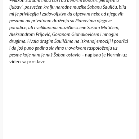
–
Nakon što sam imao čast da otvorim koncert „Verujem u
ljubav“, posvećen kralju narodne muzike Šabanu Šauliću, bila
mi je privilegija i zadovoljstvo da otpevam neke od njegovih
pesama na privatnom druženju sa članovima njegove
porodice, ali i velikanima muzičke scene Sašom Matićem,
Aleksandrom Prijović, Goranom Gluhakovićem i mnogim
drugima. Hvala dragim Šaulićima na iskrenoj emociji i podršci
i da još puno godina slavimo u ovakvom raspoloženju uz
pesme koje nam je naš Šaban ostavio
– napisao je Nermin uz
video sa proslave.