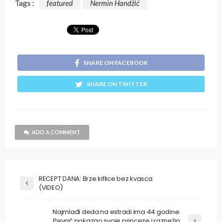
Tags :
featured
Nermin Handžić
SHARE ON FACEBOOK
SHARE ON TWITTER
ADD A COMMENT
RECEPT DANA: Brze kiflice bez kvasca
(VIDEO)
Najmlađi deda na estradi ima 44 godine:
Pevač pokazao svoje princeze i raznežio