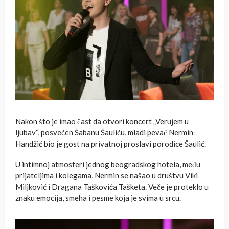
Nakon što je imao čast da otvori koncert „Verujem u
ljubav“, posvećen Šabanu Šauliću, mladi pevač Nermin
Handžić bio je gost na privatnoj proslavi porodice Šaulić.
U intimnoj atmosferi jednog beogradskog hotela, među
prijateljima i kolegama, Nermin se našao u društvu Viki
Miljković i Dragana Taškovića Tašketa. Veče je proteklo u
znaku emocija, smeha i pesme koja je svima u srcu.