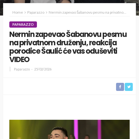
Home
Paparazzo
Nermin zapevao Šabanovu pesmu na privatnom druženju, reakcija porodice Šaulić će vas oduševiti VIDEO
PAPARAZZO
Nermin zapevao Šabanovu pesmu
na privatnom druženju, reakcija
porodice Šaulić će vas oduševiti
VIDEO
Paparazzo
25/02/2026