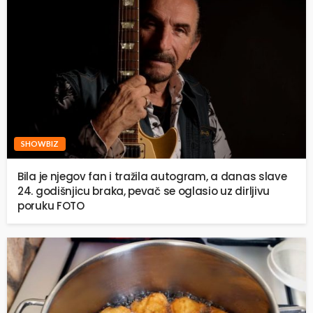
SHOWBIZ
Bila je njegov fan i tražila autogram, a danas slave
24. godišnjicu braka, pevač se oglasio uz dirljivu
poruku FOTO