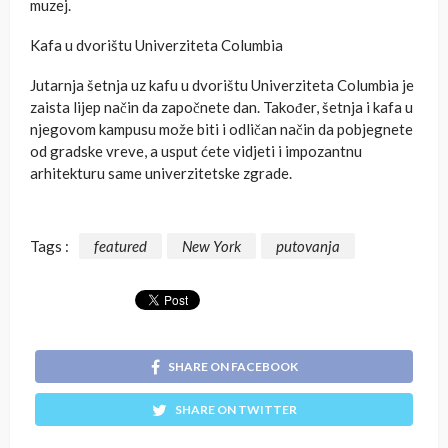
muzej.
Kafa u dvorištu Univerziteta Columbia
Jutarnja šetnja uz kafu u dvorištu Univerziteta Columbia je
zaista lijep način da započnete dan. Također, šetnja i kafa u
njegovom kampusu može biti i odličan način da pobjegnete
od gradske vreve, a usput ćete vidjeti i impozantnu
arhitekturu same univerzitetske zgrade.
Tags :
featured
New York
putovanja
SHARE ON FACEBOOK
SHARE ON TWITTER