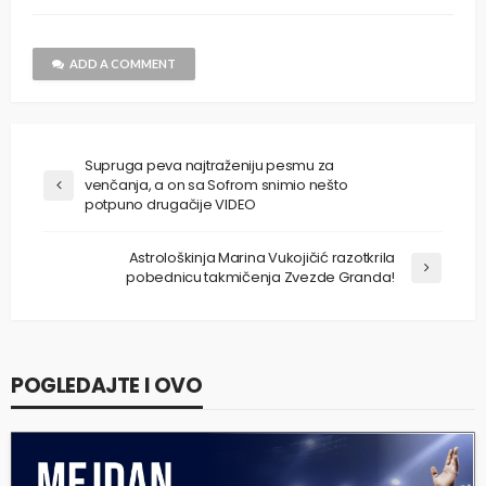
ADD A COMMENT
Supruga peva najtraženiju pesmu za
venčanja, a on sa Sofrom snimio nešto
potpuno drugačije VIDEO
Astrološkinja Marina Vukojičić razotkrila
pobednicu takmičenja Zvezde Granda!
POGLEDAJTE I OVO