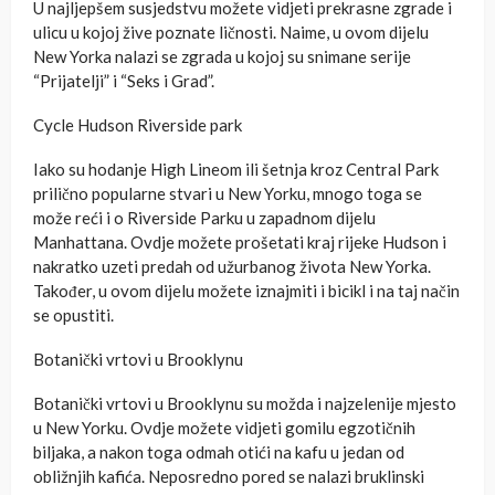
U najljepšem susjedstvu možete vidjeti prekrasne zgrade i
ulicu u kojoj žive poznate ličnosti. Naime, u ovom dijelu
New Yorka nalazi se zgrada u kojoj su snimane serije
“Prijatelji” i “Seks i Grad”.
Cycle Hudson Riverside park
Iako su hodanje High Lineom ili šetnja kroz Central Park
prilično popularne stvari u New Yorku, mnogo toga se
može reći i o Riverside Parku u zapadnom dijelu
Manhattana. Ovdje možete prošetati kraj rijeke Hudson i
nakratko uzeti predah od užurbanog života New Yorka.
Također, u ovom dijelu možete iznajmiti i bicikl i na taj način
se opustiti.
Botanički vrtovi u Brooklynu
Botanički vrtovi u Brooklynu su možda i najzelenije mjesto
u New Yorku. Ovdje možete vidjeti gomilu egzotičnih
biljaka, a nakon toga odmah otići na kafu u jedan od
obližnjih kafića. Neposredno pored se nalazi bruklinski