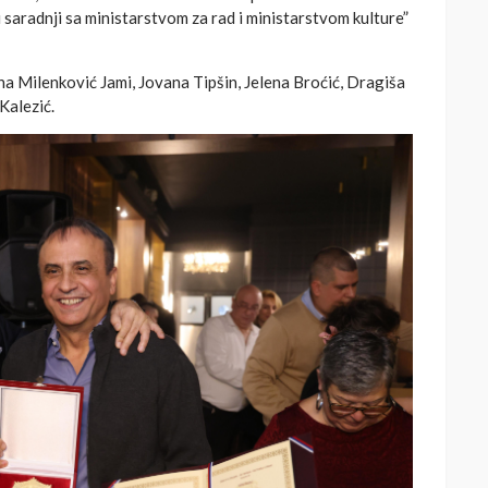
saradnji sa ministarstvom za rad i ministarstvom kulture”
na Milenković Jami, Jovana Tipšin, Jelena Broćić, Dragiša
Kalezić.