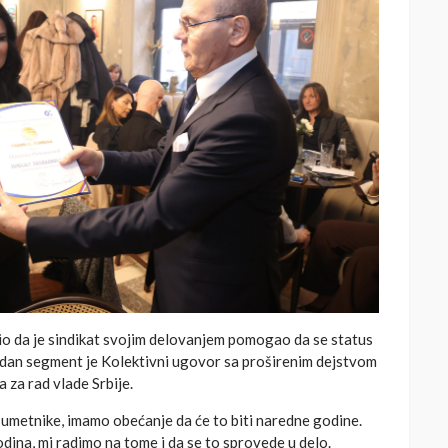
o da je sindikat svojim delovanjem pomogao da se status
edan segment je Kolektivni ugovor sa proširenim dejstvom
 za rad vlade Srbije.
 umetnike, imamo obećanje da će to biti naredne godine.
dina, mi radimo na tome i da se to sprovede u delo.