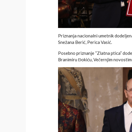
Priznanja nacionalni umetnik dodeljena
Snežana Berić, Perica Vasić.
Posebno priznanje “Zlatna ptica” dodel
Branimiru Đokiću, Večernjim novosti