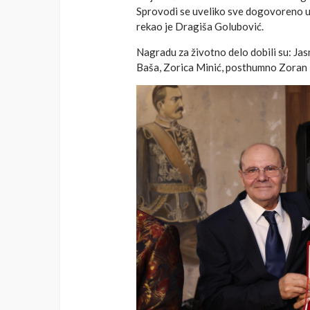
Sprovodi se uveliko sve dogovoreno u 
rekao je Dragiša Golubović.
Nagradu za životno delo dobili su: Jas
Baša, Zorica Minić, posthumno Zoran 