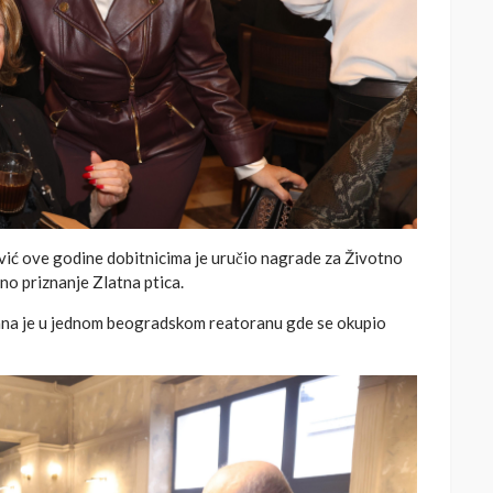
ć ove godine dobitnicima je uručio nagrade za Životno
lno priznanje Zlatna ptica.
ana je u jednom beogradskom reatoranu gde se okupio