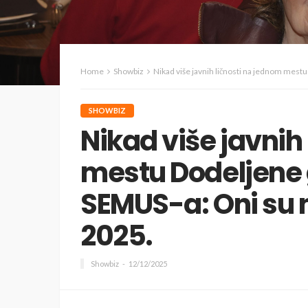
Home
Showbiz
Nikad više javnih ličnosti na jednom mest
SHOWBIZ
Nikad više javnih
mestu Dodeljene
SEMUS-a: Oni su 
2025.
Showbiz
12/12/2025