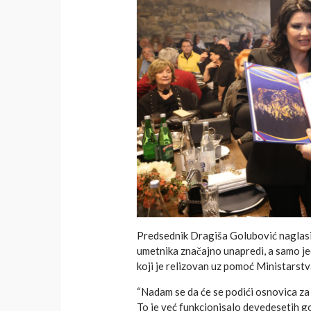
Predsednik Dragiša Golubović naglasi
umetnika značajno unapredi, a samo j
koji je relizovan uz pomoć Ministarstva
“Nadam se da će se podići osnovica za
To je već funkcionisalo devedesetih go