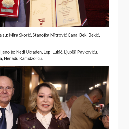
 su: Mira Škorić, Stanojka Mitrović Ćana, Beki Bekić,
jeno je: Nedi Ukraden, Lepi Lukić, Ljubiši Pavkoviću,
ma, Nenadu Kamidžorcu.