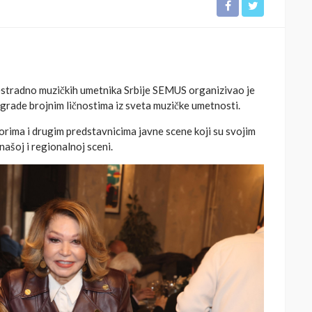
estradno muzičkih umetnika Srbije SEMUS organizivao je
grade brojnim ličnostima iz sveta muzičke umetnosti.
rima i drugim predstavnicima javne scene koji su svojim
našoj i regionalnoj sceni.