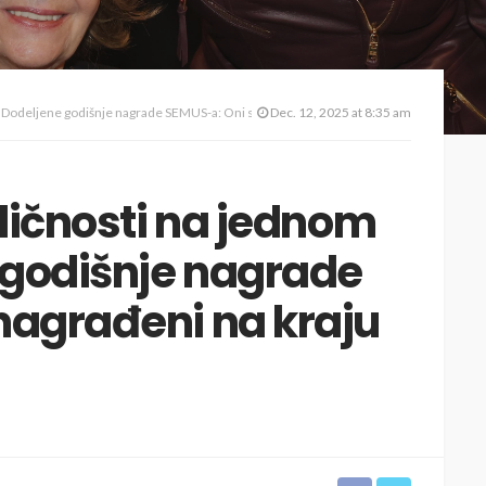
u Dodeljene godišnje nagrade SEMUS-a: Oni su nagrađeni na kraju 2025.
Dec. 12, 2025 at 8:35 am
 ličnosti na jednom
 godišnje nagrade
nagrađeni na kraju