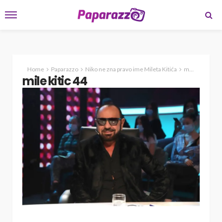
Home
Paparazzo
Niko ne zna pravo ime Mileta Kitića
mile kitic 44
mile kitic 44