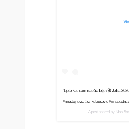
Vie
“Ljeto kad sam naučila letjeti”🎬 Je
#mostojnovic #zarkolausevic #ninabadric 
A post shared by
Nina Bad