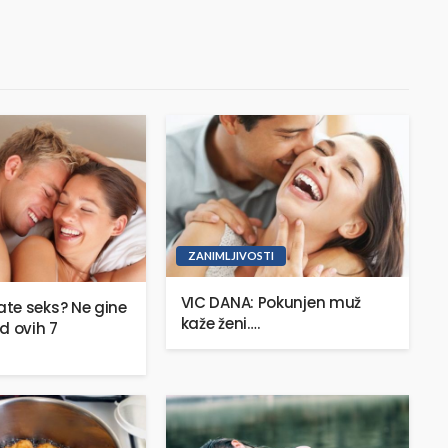
ZANIMLJIVOSTI
VIC DANA: Pokunjen muž
te seks? Ne gine
kaže ženi….
d ovih 7