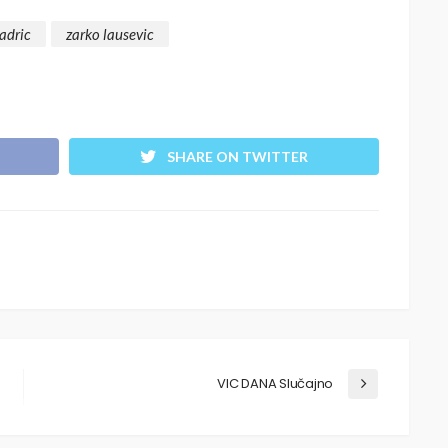
adric
zarko lausevic
SHARE ON TWITTER
VIC DANA Slučajno