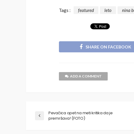
Tags :
featured
leto
nina b
SHARE ON FACEBOOK
ADD A COMMENT
Pevačica opet na meti kritika da je
premršava! (FOTO)