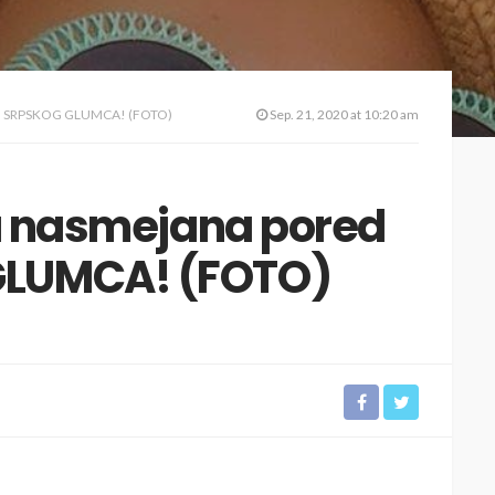
VOG SRPSKOG GLUMCA! (FOTO)
Sep. 21, 2020 at 10:20 am
ta nasmejana pored
LUMCA! (FOTO)