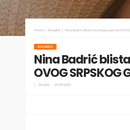
Home
Showbiz
Nina Badrić blista nasmejana pored O
SHOWBIZ
Nina Badrić blis
OVOG SRPSKOG G
Showbiz
21/09/2020