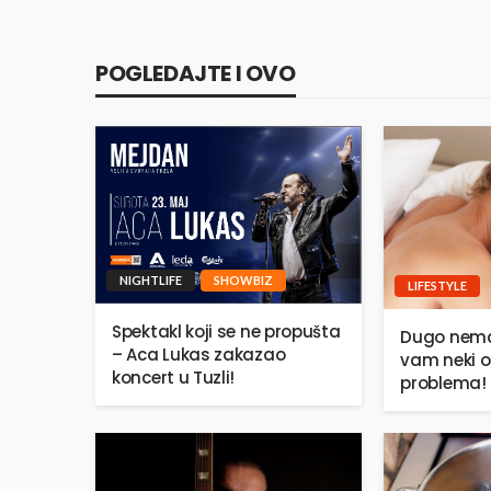
POGLEDAJTE I OVO
NIGHTLIFE
SHOWBIZ
LIFESTYLE
Spektakl koji se ne propušta
Dugo nema
– Aca Lukas zakazao
vam neki o
koncert u Tuzli!
problema!