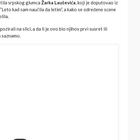
stila srpskog glumca
Žarka Lauševića
, koji je doputovao iz
 ”Leto kad sam naučila da letim”, a kako se određene scene
lila.
zirali na slici, a da li je ovo bio njihov prvi susret ili
da saznamo.