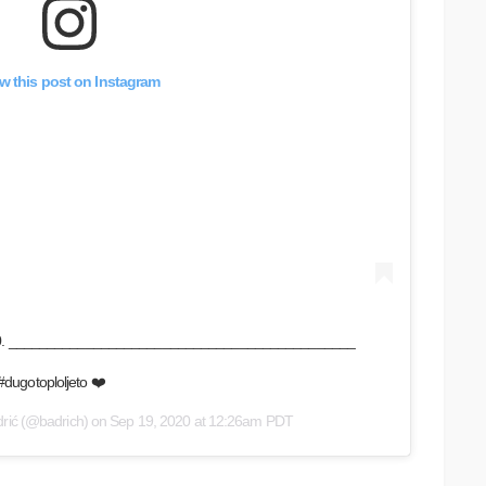
w this post on Instagram
lsa 2020. _____________________________________________
#dugotoploljeto ❤️
rić
(@badrich) on
Sep 19, 2020 at 12:26am PDT