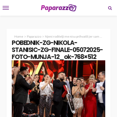
Home
Paparazzo
Njeni roditelji me nisu prihvatili jer sam Rom
POBE
POBEDNIK-ZG-NIKOLA-
STANISIC-ZG-FINALE-05072025-
FOTO-MUNJA-12_ok-768×512