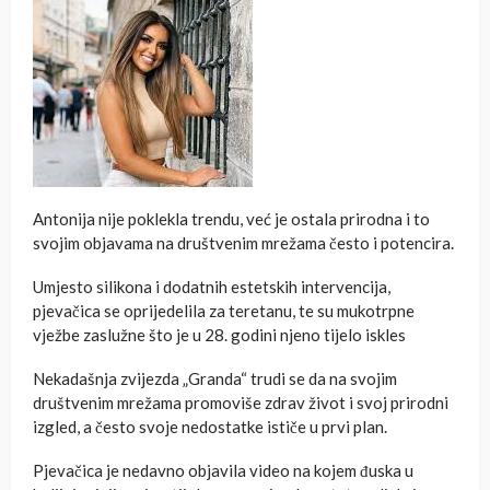
Antonija nije poklekla trendu, već je ostala prirodna i to
svojim objavama na društvenim mrežama često i potencira.
Umjesto silikona i dodatnih estetskih intervencija,
pjevačica se oprijedelila za teretanu, te su mukotrpne
vježbe zaslužne što je u 28. godini njeno tijelo iskles
Nekadašnja zvijezda „Granda“ trudi se da na svojim
društvenim mrežama promoviše zdrav život i svoj prirodni
izgled, a često svoje nedostatke ističe u prvi plan.
Pjevačica je nedavno objavila video na kojem đuska u