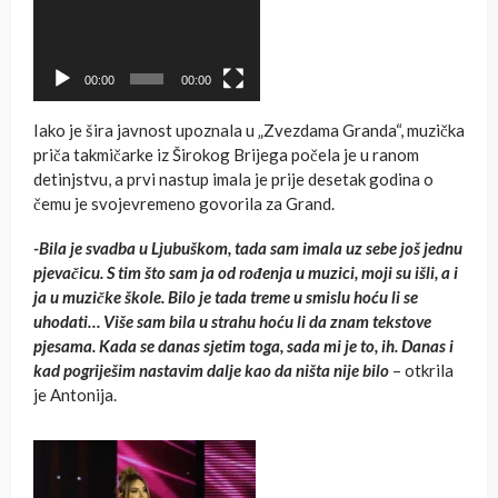
00:00
00:00
Iako je šira javnost upoznala u „Zvezdama Granda“, muzička
priča takmičarke iz Širokog Brijega počela je u ranom
detinjstvu, a prvi nastup imala je prije desetak godina o
čemu je svojevremeno govorila za Grand.
-Bila je svadba u Ljubuškom, tada sam imala uz sebe još jednu
pjevačicu. S tim što sam ja od rođenja u muzici, moji su išli, a i
ja u muzičke škole. Bilo je tada treme u smislu hoću li se
uhodati… Više sam bila u strahu hoću li da znam tekstove
pjesama. Kada se danas sjetim toga, sada mi je to, ih. Danas i
kad pogriješim nastavim dalje kao da ništa nije bilo
– otkrila
je Antonija.