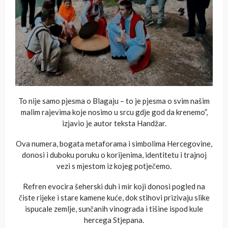
To nije samo pjesma o Blagaju – to je pjesma o svim našim
malim rajevima koje nosimo u srcu gdje god da krenemo”,
izjavio je autor teksta Handžar.
Ova numera, bogata metaforama i simbolima Hercegovine,
donosi i duboku poruku o korijenima, identitetu i trajnoj
vezi s mjestom iz kojeg potječemo.
Refren evocira šeherski duh i mir koji donosi pogled na
čiste rijeke i stare kamene kuće, dok stihovi prizivaju slike
ispucale zemlje, sunčanih vinograda i tišine ispod kule
hercega Stjepana.