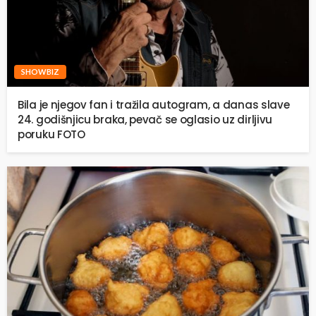
SHOWBIZ
Bila je njegov fan i tražila autogram, a danas slave
24. godišnjicu braka, pevač se oglasio uz dirljivu
poruku FOTO