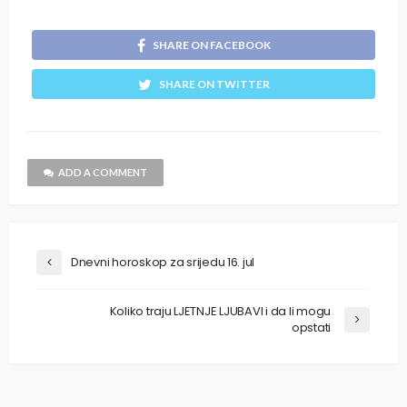
SHARE ON FACEBOOK
SHARE ON TWITTER
ADD A COMMENT
Dnevni horoskop za srijedu 16. jul
Koliko traju LJETNJE LJUBAVI i da li mogu
opstati