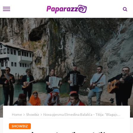
Home
Showbiz
Nova pjesma Elmedina Balalića – Titija: “Blagajska” kao muzička oda rodnom kraju
SHOWBIZ