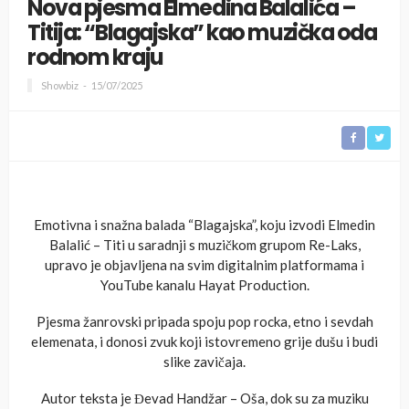
Nova pjesma Elmedina Balalića –
Titija: “Blagajska” kao muzička oda
rodnom kraju
Showbiz
15/07/2025
Emotivna i snažna balada “Blagajska”, koju izvodi Elmedin
Balalić – Titi u saradnji s muzičkom grupom Re-Laks,
upravo je objavljena na svim digitalnim platformama i
YouTube kanalu Hayat Production.
Pjesma žanrovski pripada spoju pop rocka, etno i sevdah
elemenata, i donosi zvuk koji istovremeno grije dušu i budi
slike zavičaja.
Autor teksta je Đevad Handžar – Oša, dok su za muziku