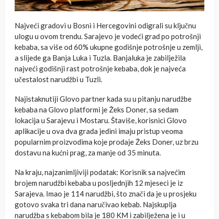
Najveći gradovi u Bosni i Hercegovini odigrali su ključnu
ulogu u ovom trendu. Sarajevo je vodeći grad po potrošnji
kebaba, sa više od 60% ukupne godišnje potrošnje u zemlji,
a slijede ga Banja Luka i Tuzla. Banjaluka je zabilježila
najveći godišnji rast potrošnje kebaba, dok je najveća
učestalost narudžbi u Tuzli.
Najistaknutiji Glovo partner kada su u pitanju narudžbe
kebaba na Glovo platformi je Žeks Doner, sa sedam
lokacija u Sarajevu i Mostaru. Štaviše, korisnici Glovo
aplikacije u ova dva grada jedini imaju pristup veoma
popularnim proizvodima koje prodaje Žeks Doner, uz brzu
dostavu na kućni prag, za manje od 35 minuta.
Na kraju, najzanimljiviji podatak: Korisnik sa najvećim
brojem narudžbi kebaba u posljednjih 12 mjeseci je iz
Sarajeva. Imao je 114 narudžbi, što znači da je u prosjeku
gotovo svaka tri dana naručivao kebab. Najskuplja
narudžba s kebabom bila je 180 KM i zabilježena je i u