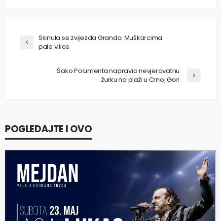
Skinula se zvijezda Granda: Muškarcima
pale vilice
Šako Polumenta napravio nevjerovatnu
žurku na plaži u Crnoj Gori
POGLEDAJTE I OVO