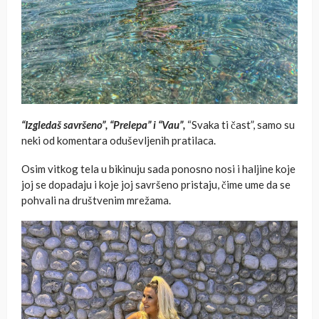
“Izgledaš savršeno”, “Prelepa” i “Vau”,
“Svaka ti čast”, samo su
neki od komentara oduševljenih pratilaca.
Osim vitkog tela u bikinuju sada ponosno nosi i haljine koje
joj se dopadaju i koje joj savršeno pristaju, čime ume da se
pohvali na društvenim mrežama.