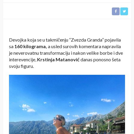
Devojka koja se u takmičenju “Zvezda Granda” pojavila
sa
160 kilograma,
a usled surovih komentara napravila
je neverovatnu transformaciju i nakon velike borbe i dve
interevencije,
Krstinja Matanović
danas ponosno šeta
svoju figuru.