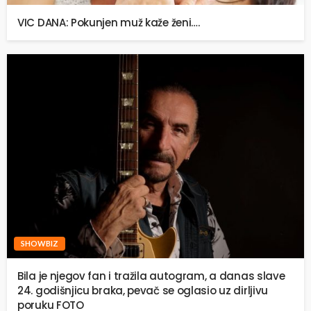
VIC DANA: Pokunjen muž kaže ženi….
SHOWBIZ
Bila je njegov fan i tražila autogram, a danas slave
24. godišnjicu braka, pevač se oglasio uz dirljivu
poruku FOTO