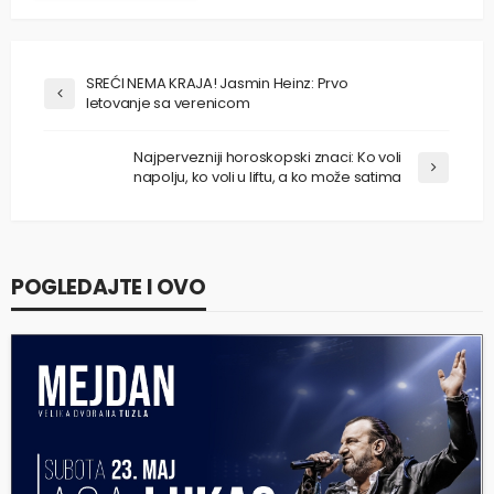
SREĆI NEMA KRAJA! Jasmin Heinz: Prvo
letovanje sa verenicom
Najpervezniji horoskopski znaci: Ko voli
napolju, ko voli u liftu, a ko može satima
POGLEDAJTE I OVO