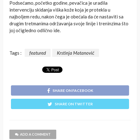
Podsećamo, početko godine, pevačica je uradila
intervenciju skidanja viška kože koja je protekla u
najboljem redu, nakon čega je obećala da će nastaviti sa
drugim tretmanima održavanja svoje linije i treninzima što
joj očigledno odlično ide.
Tags :
featured
Krstinja Matanović
SHARE ON FACEBOOK
SHARE ON TWITTER
ADD A COMMENT