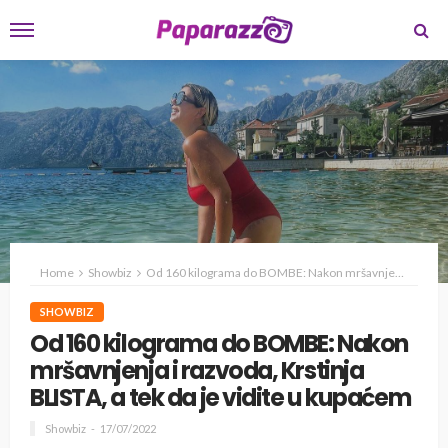
Home
Showbiz
Od 160 kilograma do BOMBE: Nakon mršavnjenja i razvoda, Krstinja BLISTA, a tek da je vidite u kupaćem
SHOWBIZ
Od 160 kilograma do BOMBE: Nakon
mršavnjenja i razvoda, Krstinja
BLISTA, a tek da je vidite u kupaćem
Showbiz
17/07/2022