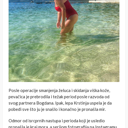
Posle operacije smanjenja želuca i skidanja viška kože,
pevačica je prebrodila i težak period posle razvoda od
svog partnera Bogdana. Ipak, lepa Krstinja uspela je da
pobedi sve što ju je snašlo i konačno je pronašla mir.
Odmor od isrcprnih nastupa i perioda koji je usledio
pronašla je kraj mora, a serijom fotografija na Instagramu