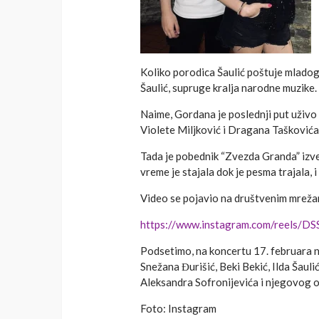
Koliko porodica Šaulić poštuje mladog
Šaulić, supruge kralja narodne muzike.
Naime, Gordana je poslednji put uživo
Violete Miljković i Dragana Taškovića
Tada je pobednik “Zvezda Granda” izve
vreme je stajala dok je pesma trajala,
Video se pojavio na društvenim mrežam
https://www.instagram.com/reels/DS
Podsetimo, na koncertu 17. februara 
Snežana Đurišić, Beki Bekić, Ilda Šaulić
Aleksandra Sofronijevića i njegovog o
Foto: Instagram