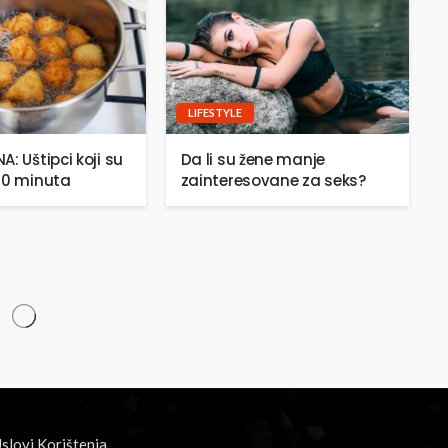
LIFESTYLE
: Uštipci koji su
Da li su žene manje
20 minuta
zainteresovane za seks?
slovi Korištenja