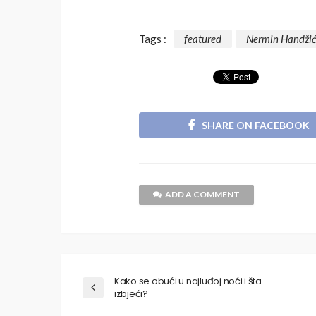
Tags :
featured
Nermin Handži
SHARE ON FACEBOOK
ADD A COMMENT
Kako se obući u najluđoj noći i šta
izbjeći?