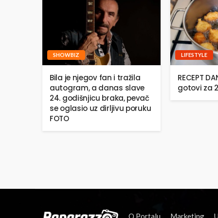
SHOWBIZ
LIFESTYLE
Bila je njegov fan i tražila
RECEPT DANA
autogram, a danas slave
gotovi za 
24. godišnjicu braka, pevač
se oglasio uz dirljivu poruku
FOTO
O Portalu
Marketing
U