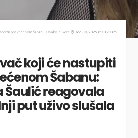
ćenom Šabanu: Ovako je Gordana Šaulić reagovala kada ga je poslednji put uživo slušala VIDEO
Dec. 30, 2025 at 10:29 am
vač koji će nastupiti
većenom Šabanu:
 Šaulić reagovala
nji put uživo slušala