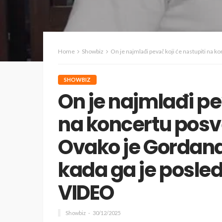
Home
Showbiz
On je najmlađi pevač koji će nastupiti na koncertu posve
SHOWBIZ
On je najmlađi pe
na koncertu pos
Ovako je Gordana
kada ga je posled
VIDEO
Showbiz
30/12/2025