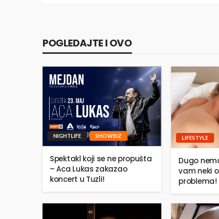
POGLEDAJTE I OVO
NIGHTLIFE
SHOWBIZ
LIFESTYLE
Spektakl koji se ne propušta
Dugo nema
– Aca Lukas zakazao
vam neki o
koncert u Tuzli!
problema!