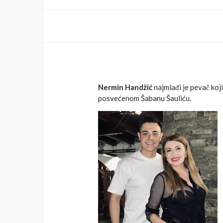
Nermin Handžić
najmlađi je pevač koj
posvećenom Šabanu Šauliću.