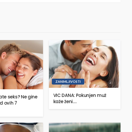
ZANIMLJIVOSTI
VIC DANA: Pokunjen muž
te seks? Ne gine
kaže ženi….
d ovih 7