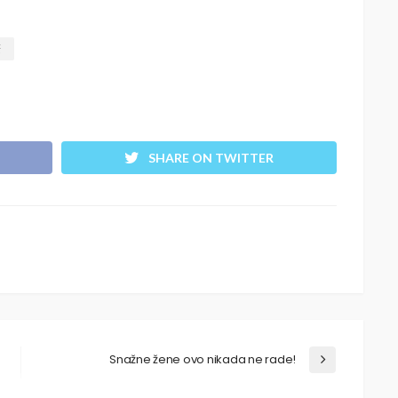
ć
SHARE ON TWITTER
Snažne žene ovo nikada ne rade!