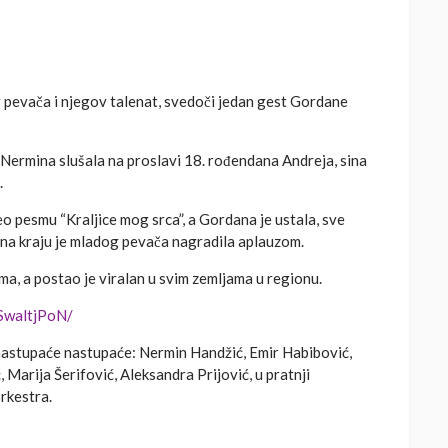
 pevača i njegov talenat, svedoči jedan gest Gordane
 Nermina slušala na proslavi 18. rođendana Andreja, sina
.
o pesmu “Kraljice mog srca”, a Gordana je ustala, sve
 i na kraju je mladog pevača nagradila aplauzom.
a, a postao je viralan u svim zemljama u regionu.
SwaltjPoN/
nastupaće nastupaće: Nermin Handžić, Emir Habibović,
, Marija Šerifović, Aleksandra Prijović, u pratnji
rkestra.