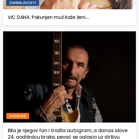
ZANIMLJIVOSTI
VIC DANA: Pokunjen muž kaže ženi….
SHOWBIZ
Bila je njegov fan i tražila autogram, a danas slave
24. godišnjicu braka, pevač se oglasio uz dirljivu