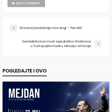
ADD A COMMENT
SD bend predstavlja novi singl – “Ne diši”
Sevdalinka kao most zajedništva: Radionica
u Tuzli spojila muziku, inkluziju i emocije
POGLEDAJTE I OVO