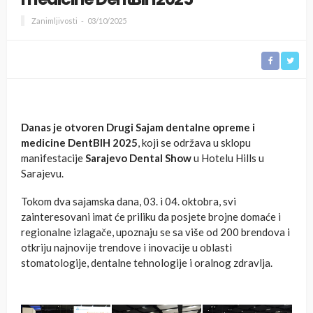
Zanimljivosti
03/10/2025
Danas je otvoren Drugi Sajam dentalne opreme i
medicine DentBIH 2025
, koji se održava u sklopu
manifestacije
Sarajevo Dental Show
u Hotelu Hills u
Sarajevu.
Tokom dva sajamska dana, 03. i 04. oktobra, svi
zainteresovani imat će priliku da posjete brojne domaće i
regionalne izlagače, upoznaju se sa više od 200 brendova i
otkriju najnovije trendove i inovacije u oblasti
stomatologije, dentalne tehnologije i oralnog zdravlja.