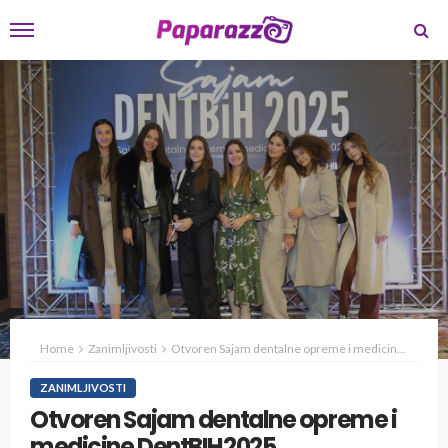
Home
Zanimljivosti
Otvoren Sajam dentalne opreme i medicine DentBIH2025
ZANIMLJIVOSTI
Otvoren Sajam dentalne opreme i
medicine DentBIH2025