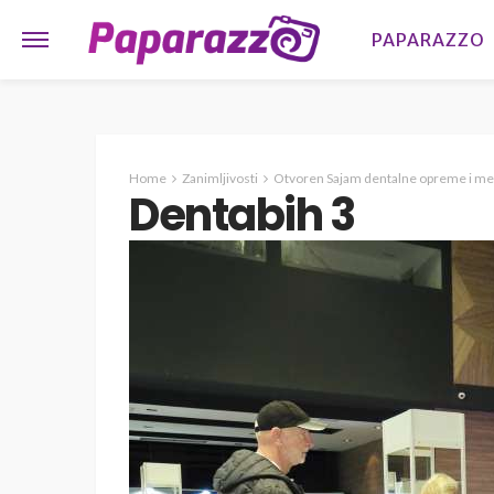
PAPARAZZO
Home
Zanimljivosti
Otvoren Sajam dentalne opreme i m
Dentabih 3