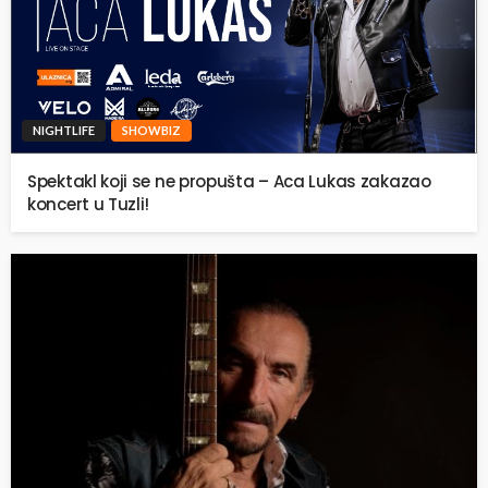
NIGHTLIFE
SHOWBIZ
Spektakl koji se ne propušta – Aca Lukas zakazao
koncert u Tuzli!