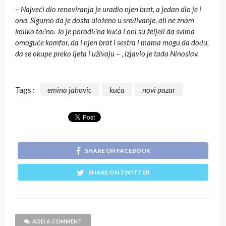
– Najveći dio renoviranja je uradio njen brat, a jedan dio je i
ona. Sigurno da je dosta uloženo u sređivanje, ali ne znam
koliko tačno. To je porodična kuća i oni su željeli da svima
omoguće komfor, da i njen brat i sestra i mama mogu da dođu,
da se okupe preko ljeta i uživaju – , izjavio je tada Ninoslav.
Tags :
emina jahovic
kuća
novi pazar
SHARE ON FACEBOOK
SHARE ON TWITTER
ADD A COMMENT