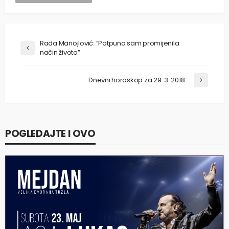
Rada Manojlović: ”Potpuno sam promijenila
način života”
Dnevni horoskop za 29. 3. 2018.
POGLEDAJTE I OVO