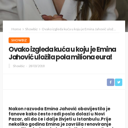
Home
Showbiz
Ovako izgleda kuća u koju je Emina Jahović uložila pola miliona eura!
SHOWBIZ
Ovako izgleda kuća u koju je Emina
Jahović uložila pola miliona eura!
Showbiz
28/03/2018
Nakon razvoda Emina Jahović obavijestila je
fanove kako često radi posla dolazi u Novi
Pazar, ali da će i dalje živjeti u Istanbulu.Prije
nekoliko godina Emina je završila renoviranje