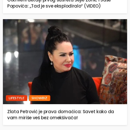
Popovića: ,,Tad je sve eksplodiralo“ (VIDEO)
LIFESTYLE
SHOWBIZ
Zlata Petrović je prava domaćica: Savet kako da
vam miriše veš bez omekšivača!