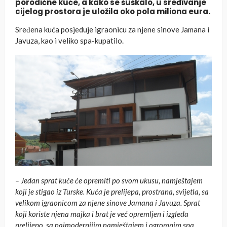
porodične kuće, a kako se šuškalo, u sređivanje
cijelog prostora je uložila oko pola miliona eura.
Sređena kuća posjeduje igraonicu za njene sinove Jamana i
Javuza, kao i veliko spa-kupatilo.
– Jedan sprat kuće će opremiti po svom ukusu, namještajem
koji je stigao iz Turske. Kuća je prelijepa, prostrana, svijetla, sa
velikom igraonicom za njene sinove Jamana i Javuza. Sprat
koji koriste njena majka i brat je već opremljen i izgleda
prelijepo, sa najmodernijim namještajem i ogromnim spa