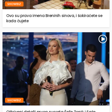
SHOWBIZ
Ovo su prava imena Breninih sinova, i šokiraćete se
kada čujete
SHOWBIZ
Otkriveni detalji prvog susreta Šejle Zonić i Saše