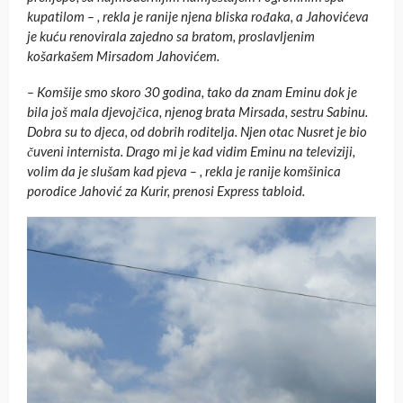
kupatilom – , rekla je ranije njena bliska rođaka, a Jahovićeva
je kuću renovirala zajedno sa bratom, proslavljenim
košarkašem Mirsadom Jahovićem.
– Komšije smo skoro 30 godina, tako da znam Eminu dok je
bila još mala djevojčica, njenog brata Mirsada, sestru Sabinu.
Dobra su to djeca, od dobrih roditelja. Njen otac Nusret je bio
čuveni internista. Drago mi je kad vidim Eminu na televiziji,
volim da je slušam kad pjeva – , rekla je ranije komšinica
porodice Jahović za Kurir, prenosi Express tabloid.