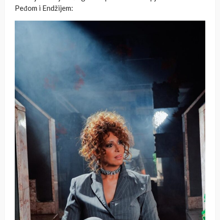
Peđom i Endžijem: