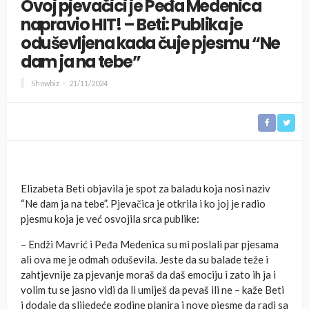
Ovoj pjevačici je Peđa Medenica
napravio HIT! – Beti: Publika je
oduševljena kada čuje pjesmu “Ne
dam ja na tebe”
Showbiz
21/11/2024
Elizabeta Beti objavila je spot za baladu koja nosi naziv
“Ne dam ja na tebe”. Pjevačica je otkrila i ko joj je radio
pjesmu koja je već osvojila srca publike:
– Endži Mavrić i Peđa Medenica su mi poslali par pjesama
ali ova me je odmah oduševila. Jeste da su balade teže i
zahtjevnije za pjevanje moraš da daš emociju i zato ih ja i
volim tu se jasno vidi da li umiješ da pevaš ili ne – kaže Beti
i dodaje da slijedeće godine planira i nove pjesme da radi sa