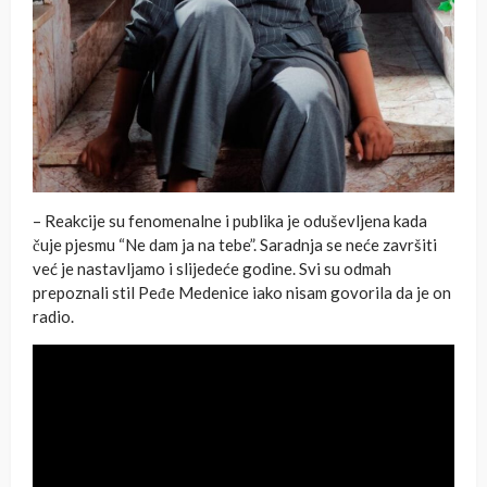
– Reakcije su fenomenalne i publika je oduševljena kada
čuje pjesmu “Ne dam ja na tebe”. Saradnja se neće završiti
već je nastavljamo i slijedeće godine. Svi su odmah
prepoznali stil Peđe Medenice iako nisam govorila da je on
radio.