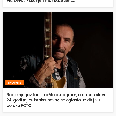
VIC DANA: Pokunjen muž kaže ženi….
SHOWBIZ
Bila je njegov fan i tražila autogram, a danas slave
24. godišnjicu braka, pevač se oglasio uz dirljivu
poruku FOTO