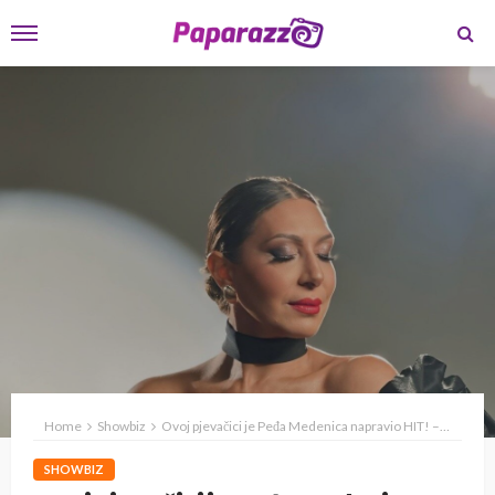
Home
Showbiz
Ovoj pjevačici je Peđa Medenica napravio HIT! – Beti: Publika je oduševljena kada čuje pjesmu “Ne dam ja na tebe”
SHOWBIZ