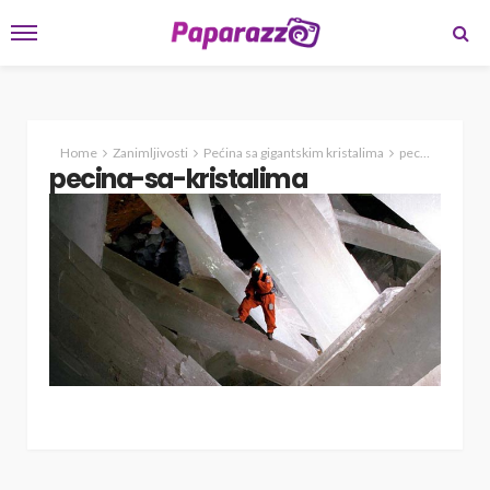
Home
Zanimljivosti
Pećina sa gigantskim kristalima
pecina-sa-kristalima
pecina-sa-kristalima