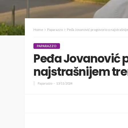
Home
Paparazzo
Peđa Jovanović progovorio o najstrašnije
PAPARAZZO
Peđa Jovanović p
najstrašnijem tre
Paparazzo
13/11/2024