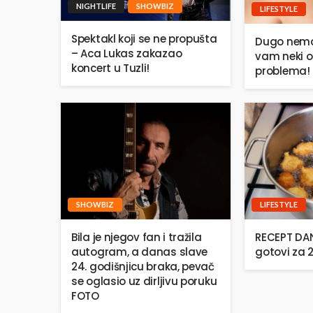
NIGHTLIFE
SHOWBIZ
LIFESTYLE
Spektakl koji se ne propušta
Dugo nema
– Aca Lukas zakazao
vam neki o
koncert u Tuzli!
problema!
SHOWBIZ
LIFESTYLE
Bila je njegov fan i tražila
RECEPT DANA
autogram, a danas slave
gotovi za 
24. godišnjicu braka, pevač
se oglasio uz dirljivu poruku
FOTO