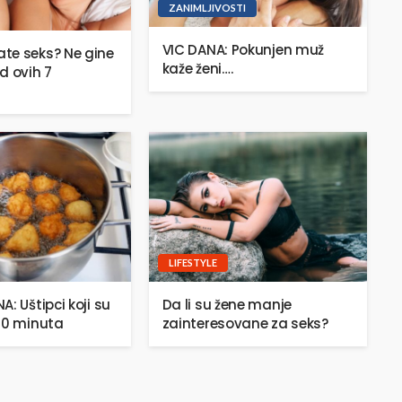
ZANIMLJIVOSTI
VIC DANA: Pokunjen muž
te seks? Ne gine
kaže ženi….
d ovih 7
LIFESTYLE
: Uštipci koji su
Da li su žene manje
20 minuta
zainteresovane za seks?