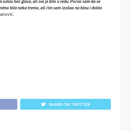
 ostao bez glasa, ali sve je bilo u redu. Počeo sam da se
vatno bila neka trema, ali čim sam izašao na binu i dobio
vanović.
SHARE ON TWITTER