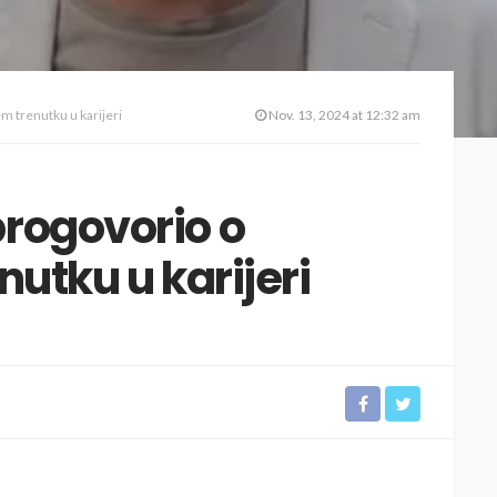
m trenutku u karijeri
Nov. 13, 2024 at 12:32 am
rogovorio o
nutku u karijeri