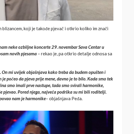
blizancem, koji je takođe pjevač i otkrio koliko im znači
mam neke ozbiljne koncerte 29. novembar Sava Centar u
 osam novih pjesama
– rekao je, pa otkrio detalje odnosa sa
On mi uvijek objašnjava kako treba da budem opušten i
n je počeo da pjeva prije mene, davno je to bilo. Kada smo tek
na smo imali prve nastupe, tada smo svirali harmonike,
še pjevao. Pored njega, najveća podrška su mi bili roditelji.
 kupovao nam je harmonike
– objašnjava Peđa.