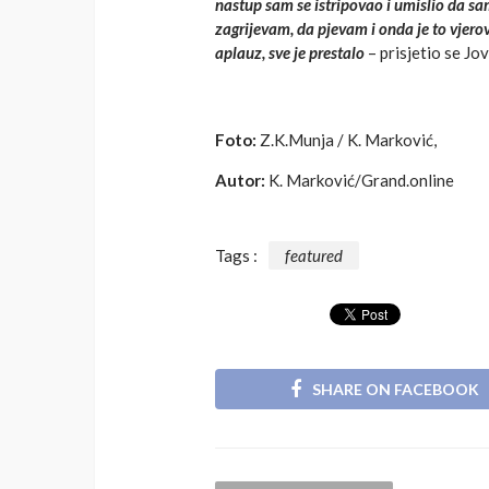
nastup sam se istripovao i umislio da sam
zagrijevam, da pjevam i onda je to vjero
aplauz, sve je prestalo
– prisjetio se Jo
Foto:
Z.K.Munja / K. Marković,
Autor:
K. Marković/Grand.online
Tags :
featured
SHARE ON FACEBOOK