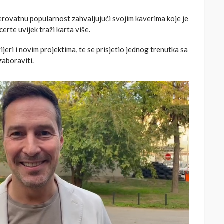
erovatnu popularnost zahvaljujući svojim kaverima koje je
erte uvijek traži karta više.
jeri i novim projektima, te se prisjetio jednog trenutka sa
zaboraviti.