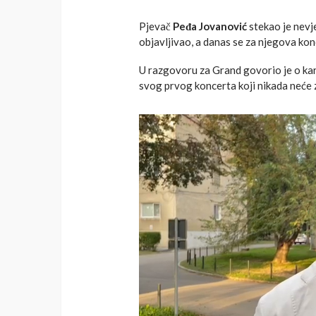
Pjevač
Peđa Jovanović
stekao je nevj
objavljivao, a danas se za njegova konc
U razgovoru za Grand govorio je o kari
svog prvog koncerta koji nikada neće 