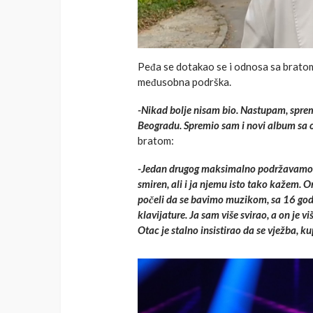
Peđa se dotakao se i odnosa sa bratom 
međusobna podrška.
-Nikad bolje nisam bio. Nastupam, spre
Beogradu. Spremio sam i novi album sa
bratom:
-Jedan drugog maksimalno podržavamo. 
smiren, ali i ja njemu isto tako kažem. O
počeli da se bavimo muzikom, sa 16 godi
klavijature. Ja sam više svirao, a on je vi
Otac je stalno insistirao da se vježba,