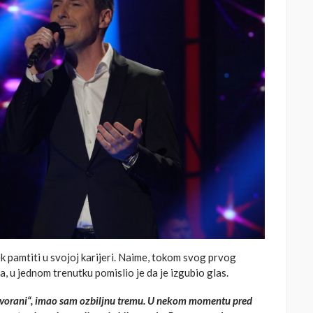
k pamtiti u svojoj karijeri. Naime, tokom svog prvog
a, u jednom trenutku pomislio je da je izgubio glas.
ts dvorani“, imao sam ozbiljnu tremu. U nekom momentu pred