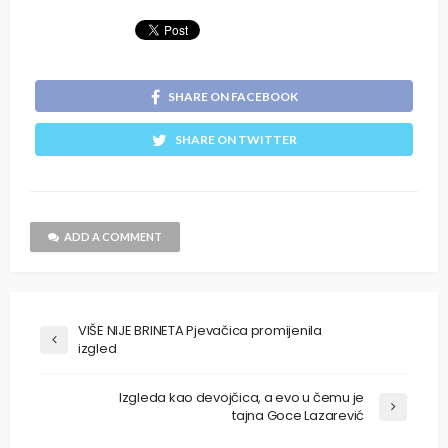
SHARE ON FACEBOOK
SHARE ON TWITTER
ADD A COMMENT
VIŠE NIJE BRINETA Pjevačica promijenila
izgled
Izgleda kao devojčica, a evo u čemu je
tajna Goce Lazarević