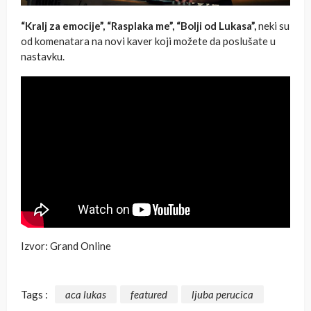
“Kralj za emocije”, “Rasplaka me”, “Bolji od Lukasa”,
neki su
od komenatara na novi kaver koji možete da poslušate u
nastavku.
Izvor: Grand Online
Tags :
aca lukas
featured
ljuba perucica