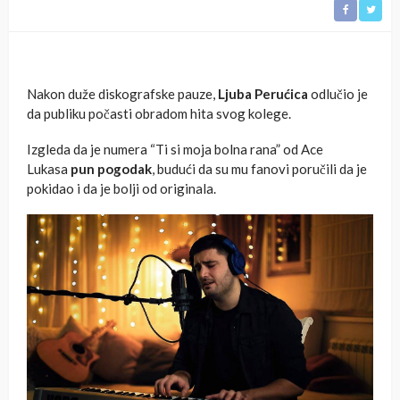
Nakon duže diskografske pauze,
Ljuba Perućica
odlučio je
da publiku počasti obradom hita svog kolege.
Izgleda da je numera “Ti si moja bolna rana” od Ace
Lukasa
pun pogodak
, budući da su mu fanovi poručili da je
pokidao i da je bolji od originala.