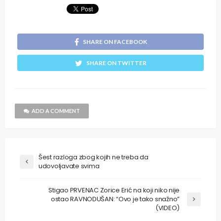
SHARE ON FACEBOOK
SHARE ON TWITTER
ADD A COMMENT
Šest razloga zbog kojih ne treba da
udovoljavate svima
Stigao PRVENAC Zorice Erić na koji niko nije
ostao RAVNODUŠAN: “Ovo je tako snažno”
(VIDEO)