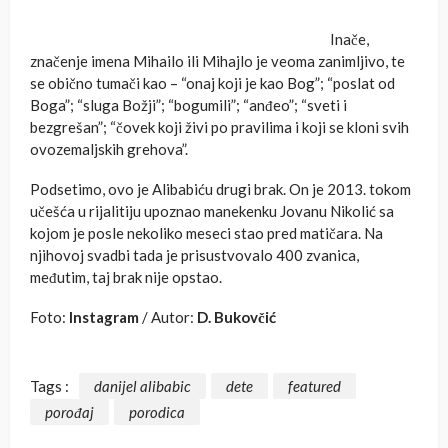
Inače,
značenje imena Mihailo ili Mihajlo je veoma zanimljivo, te
se obično tumači kao – “onaj koji je kao Bog”; “poslat od
Boga”; “sluga Božji”; “bogumili”; “anđeo”; “sveti i
bezgrešan”; “čovek koji živi po pravilima i koji se kloni svih
ovozemaljskih grehova”.
Podsetimo, ovo je Alibabiću drugi brak. On je 2013. tokom
učešća u rijalitiju upoznao manekenku Jovanu Nikolić sa
kojom je posle nekoliko meseci stao pred matičara. Na
njihovoj svadbi tada je prisustvovalo 400 zvanica,
međutim, taj brak nije opstao.
Foto:
Instagram
/ Autor:
D. Bukovčić
Tags :
danijel alibabic
dete
featured
porođaj
porodica