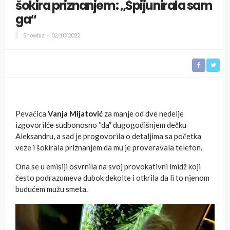
šokira priznanjem: „Špijunirala sam
ga“
Showbiz
02/10/2022
Pevačica
Vanja Mijatović
za manje od dve nedelje
izgovorilće sudbonosno “da” dugogodišnjem dečku
Aleksandru, a sad je progovorila o detaljima sa početka
veze i šokirala priznanjem da mu je proveravala telefon.
Ona se u emisiji osvrnila na svoj provokativni imidž koji
često podrazumeva dubok dekolte i otkrila da li to njenom
budućem mužu smeta.