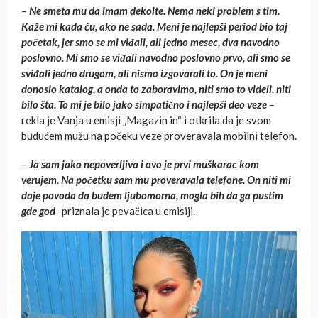
–
Ne smeta mu da imam dekolte. Nema neki problem s tim.
Kaže mi kada ću, ako ne sada. Meni je najlepši period bio taj
početak, jer smo se mi viđali, ali jedno mesec, dva navodno
poslovno. Mi smo se viđali navodno poslovno prvo, ali smo se
sviđali jedno drugom, ali nismo izgovarali to. On je meni
donosio katalog, a onda to zaboravimo, niti smo to videli, niti
bilo šta. To mi je bilo jako simpatično i najlepši deo veze
–
rekla je Vanja u emisji „Magazin in“ i otkrila da je svom
budućem mužu na počeku veze proveravala mobilni telefon.
–
Ja sam jako nepoverljiva i ovo je prvi muškarac kom
verujem. Na početku sam mu proveravala telefone. On niti mi
daje povoda da budem ljubomorna, mogla bih da ga pustim
gde god
-priznala je pevačica u emisiji.