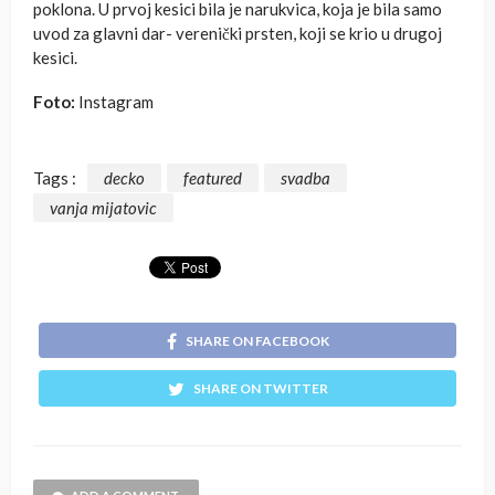
poklona. U prvoj kesici bila je narukvica, koja je bila samo
uvod za glavni dar- verenički prsten, koji se krio u drugoj
kesici.
Foto:
Instagram
Tags :
decko
featured
svadba
vanja mijatovic
SHARE ON FACEBOOK
SHARE ON TWITTER