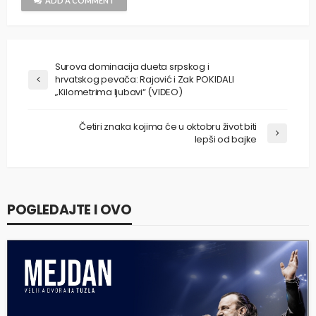
ADD A COMMENT
Surova dominacija dueta srpskog i
hrvatskog pevača: Rajović i Zak POKIDALI
„Kilometrima ljubavi“ (VIDEO)
Četiri znaka kojima će u oktobru život biti
lepši od bajke
POGLEDAJTE I OVO