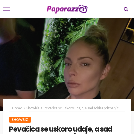
Home
Showbiz
Pevačica se uskoro udaje, a sad šokira priznanjem: „Špijunirala sam ga“
SHOWBIZ
Pevačica se uskoro udaje, a sad