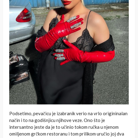
Podsetimo, pevačicu je izabranik verio na vrlo origininalan
način i to na godišnjicu njihove veze. Ono što je
intersantno jeste da je to učinio tokom ručka u njenom
omiljenom grčkom restoranu i tom prilikom uručio joj dva