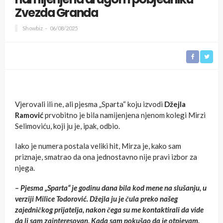
Zvezda Granda
Showbiz
06/08/2025
Vjerovali ili ne, ali pjesma „Sparta“ koju izvodi
Džejla
Ramović
prvobitno je bila namijenjena njenom kolegi Mirzi
Selimoviću, koji ju je, ipak, odbio.
Iako je numera postala veliki hit, Mirza je, kako sam
priznaje, smatrao da ona jednostavno nije pravi izbor za
njega.
– Pjesma „Sparta“ je godinu dana bila kod mene na slušanju, u
verziji Milice Todorović. Džejla ju je čula preko našeg
zajedničkog prijatelja, nakon čega su me kontaktirali da vide
da li sam zainteresovan. Kada sam pokušao da je otpjevam,