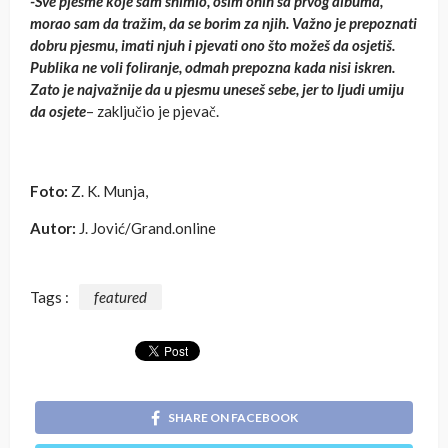
-Sve pjesme koje sam snimio, osim onih sa prvog albuma,
morao sam da tražim, da se borim za njih. Važno je prepoznati
dobru pjesmu, imati njuh i pjevati ono što možeš da osjetiš.
Publika ne voli foliranje, odmah prepozna kada nisi iskren.
Zato je najvažnije da u pjesmu uneseš sebe, jer to ljudi umiju
da osjete
– zaključio je pjevač.
Foto:
Z. K. Munja,
Autor:
J. Jović/Grand.online
Tags :
featured
SHARE ON FACEBOOK