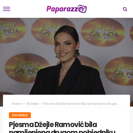
Home
Showbiz
Pjesma Džejle Ramović bila namijenjena drugom pobjedniku Zvezda Granda
SHOWBIZ
Pjesma Džejle Ramović bila
namijenjena drugom pobjedniku