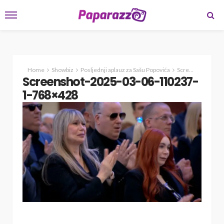
Home
Showbiz
Posljednji aplauz za Sašu Popovića
Screenshot-2025-03-06-110237-1-768×428
Screenshot-2025-03-06-110237-
1-768×428