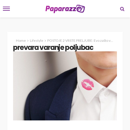
Home
Lifestyle
POSTOJE 2 VRSTE PRELJUBE: Evo zašto varaju muškarci, a zašto žene! Bitna razlika!
prevara varanje poljubac