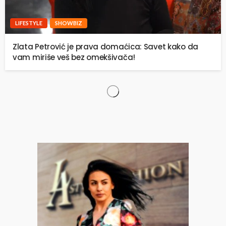
LIFESTYLE
SHOWBIZ
Zlata Petrović je prava domaćica: Savet kako da
vam miriše veš bez omekšivača!