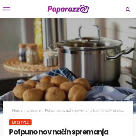
Home
Lifestyle
Potpuno nov način spremanja krompira: Može kao prilog ili kao obrok
LIFESTYLE
Potpuno nov način spremanja