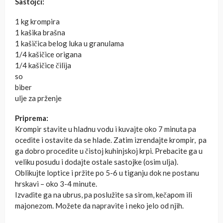
Sastojci:
1 kg krompira
1 kašika brašna
1 kašičica belog luka u granulama
1/4 kašičice origana
1/4 kašičice čilija
so
biber
ulje za prženje
Priprema:
Krompir stavite u hladnu vodu i kuvajte oko 7 minuta pa
ocedite i ostavite da se hlade. Zatim izrendajte krompir, pa
ga dobro procedite u čistoj kuhinjskoj krpi. Prebacite ga u
veliku posudu i dodajte ostale sastojke (osim ulja).
Oblikujte loptice i pržite po 5-6 u tiganju dok ne postanu
hrskavi – oko 3-4 minute.
Izvadite ga na ubrus, pa poslužite sa sirom, kečapom ili
majonezom. Možete da napravite i neko jelo od njih.