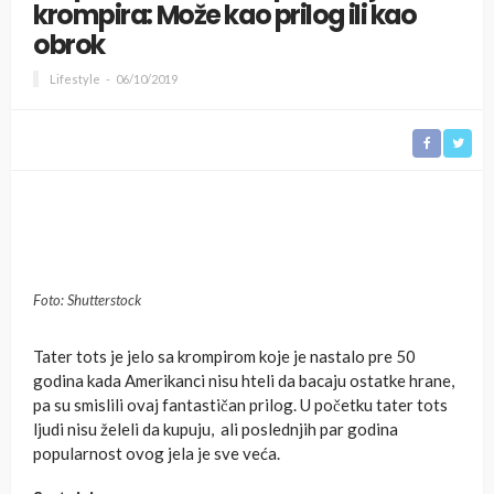
krompira: Može kao prilog ili kao
obrok
Lifestyle
06/10/2019
Foto: Shutterstock
Tater tots je jelo sa krompirom koje je nastalo pre 50
godina kada Amerikanci nisu hteli da bacaju ostatke hrane,
pa su smislili ovaj fantastičan prilog. U početku tater tots
ljudi nisu želeli da kupuju, ali poslednjih par godina
popularnost ovog jela je sve veća.