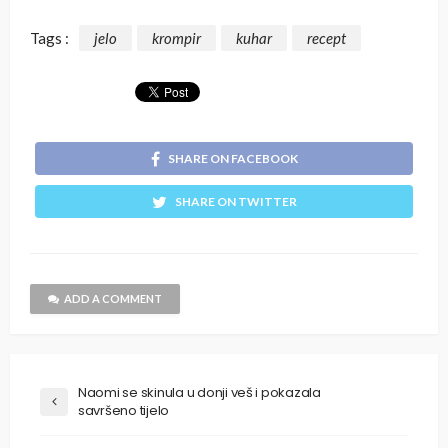
Tags :
jelo
krompir
kuhar
recept
SHARE ON FACEBOOK
SHARE ON TWITTER
ADD A COMMENT
Naomi se skinula u donji veš i pokazala
savršeno tijelo