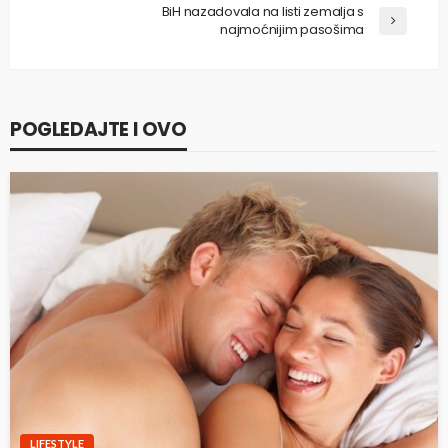
BiH nazadovala na listi zemalja s
najmoćnijim pasošima
POGLEDAJTE I OVO
LIFESTYLE