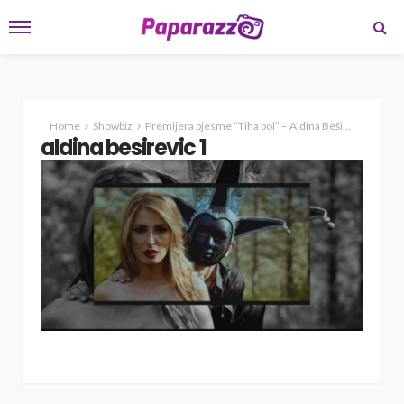
Home
Showbiz
Premijera pjesme “Tiha bol” – Aldina Beširević hrabro korača u novo poglavlje
aldina besirevic 1