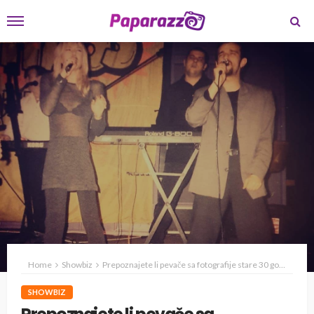
Home
Showbiz
Prepoznajete li pevače sa fotografije stare 30 godina?
SHOWBIZ