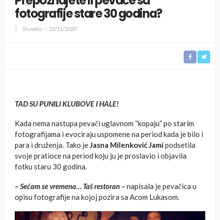
Prepoznajete li pevače sa
fotografije stare 30 godina?
Showbiz
22/11/2020
TAD SU PUNILI KLUBOVE I HALE!
Kada nema nastupa pevači uglavnom “kopaju” po starim
fotografijama i evociraju uspomene na period kada je bilo i
para i druženja. Tako je
Jasna Milenković Jami
podsetila
svoje pratioce na period koju ju je proslavio i objavila
fotku staru 30 godina.
– Sećam se vremena… Taš restoran –
napisala je pevačica u
opisu fotografije na kojoj pozira sa Acom Lukasom.