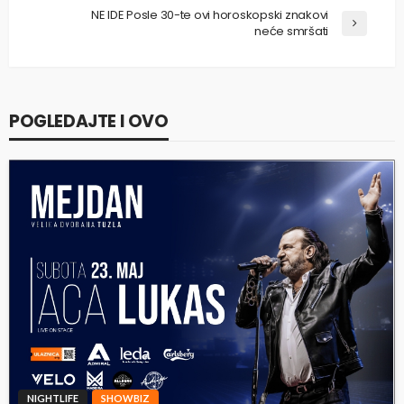
NE IDE Posle 30-te ovi horoskopski znakovi
neće smršati
POGLEDAJTE I OVO
NIGHTLIFE
SHOWBIZ