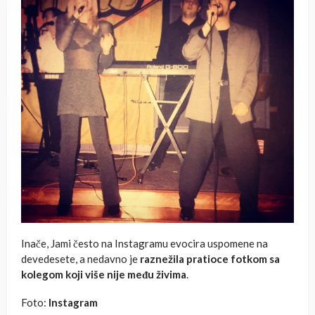
Inače, Jami često na Instagramu evocira uspomene na
devedesete, a nedavno je
raznežila pratioce fotkom sa
kolegom koji više nije među živima
.
Foto:
Instagram