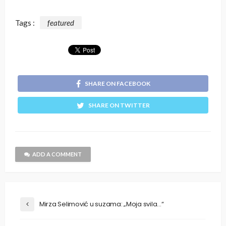
Tags :
featured
SHARE ON FACEBOOK
SHARE ON TWITTER
ADD A COMMENT
Mirza Selimović u suzama: „Moja svila…“