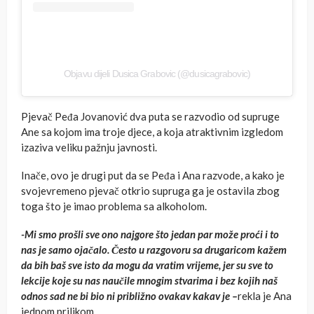
Objavu dijeli Dusica Grabovic (@dusicagrabovic)
Pjevač Peđa Jovanović dva puta se razvodio od supruge
Ane sa kojom ima troje djece, a koja atraktivnim izgledom
izaziva veliku pažnju javnosti.
Inače, ovo je drugi put da se Peđa i Ana razvode, a kako je
svojevremeno pjevač otkrio supruga ga je ostavila zbog
toga što je imao problema sa alkoholom.
-Mi smo prošli sve ono najgore što jedan par može proći i to
nas je samo ojačalo. Često u razgovoru sa drugaricom kažem
da bih baš sve isto da mogu da vratim vrijeme, jer su sve to
lekcije koje su nas naučile mnogim stvarima i bez kojih naš
odnos sad ne bi bio ni približno ovakav kakav je –
rekla je Ana
jednom prilikom.