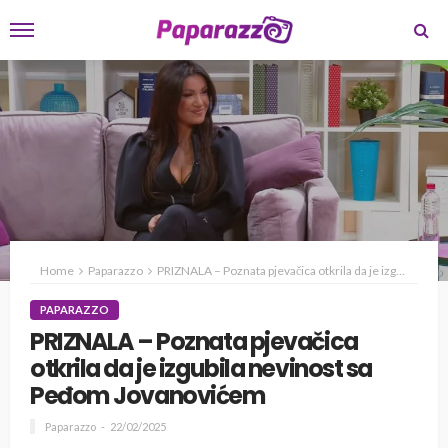
Home
Paparazzo
PRIZNALA – Poznata pjevačica otkrila da je izgubila nevinost sa Peđom Jovanovićem
PAPARAZZO
PRIZNALA – Poznata pjevačica
otkrila da je izgubila nevinost sa
Peđom Jovanovićem
Paparazzo
22/02/2025