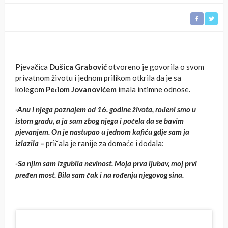
Pjevačica
Dušica Grabović
otvoreno je govorila o svom
privatnom životu i jednom prilikom otkrila da je sa
kolegom
Peđom Jovanovićem
imala intimne odnose.
-Anu i njega poznajem od 16. godine života, rođeni smo u
istom gradu, a ja sam zbog njega i počela da se bavim
pjevanjem. On je nastupao u jednom kafiću gdje sam ja
izlazila –
pričala je ranije za domaće i dodala:
-Sa njim sam izgubila nevinost. Moja prva ljubav, moj prvi
pređen most. Bila sam čak i na rođenju njegovog sina.