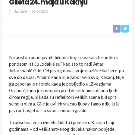
Gileta 24. maja u Kaknju
Nightlife
20/04/2025
Ne postoji puno javnih ličnosti koji u svakom trenutku s
ponosom ističu „odakle su“, kao što to radi Amar
Jašarspahić Gile. Od prvog dana svoje muzičke karijere, pa
sve do danas, Amar nikada nije zaboravio svoj Kakanj. Nije
ga zaboravio ni onda kada je pobijedio u „Zvezdama
Granda“, kada je nastupao pred desetinama hiljada ljudi
širom regije, ni kada su reflektori velikih scena bili uprti
samo u njega. Gile je uvijek vraćao ljubav tamo gdje ju je
prvi put osjetio – u svom rodnom gradu.
Ta posebna veza između Gileta i publike u Kaknju traje
godinama – od veličanstvenog dočeka nakon pobjede,