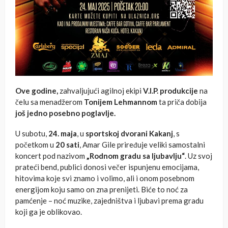
Ove godine,
zahvaljujući agilnoj ekipi
V.I.P. produkcije
na
čelu sa menadžerom
Tonijem Lehmannom
ta priča dobija
još jedno posebno poglavlje.
U subotu,
24. maja
, u
sportskoj dvorani Kakanj
, s
početkom u
20 sati
, Amar Gile priređuje veliki samostalni
koncert pod nazivom
„Rodnom gradu sa ljubavlju“
. Uz svoj
prateći bend, publici donosi večer ispunjenu emocijama,
hitovima koje svi znamo i volimo, ali i onom posebnom
energijom koju samo on zna prenijeti. Biće to noć za
pamćenje – noć muzike, zajedništva i ljubavi prema gradu
koji ga je oblikovao.