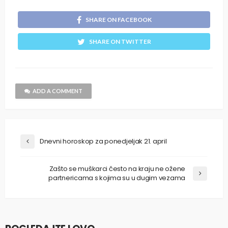
SHARE ON FACEBOOK
SHARE ON TWITTER
ADD A COMMENT
Dnevni horoskop za ponedjeljak 21. april
Zašto se muškarci često na kraju ne ožene
partnericama s kojima su u dugim vezama