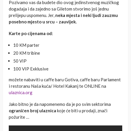
Pozivamo vas da budete dio ovog jedinstvenog muzičkog
događaja i da zajedno sa Giletom stvorimo još jednu
prelijepu uspomenu. Jer,
neka mjesta i neki ljudi zauzmu
posebno mjesto u srcu – zauvijek.
Karte po cijenama od:
10 KM parter
20 KM tribine
50 VIP
100 VIP Exklusive
možete nabaviti u caffe baru Gotiva, caffe baru Parlament
i restoranu Naša kuća/ Hotel Kakanj te ONLINE na
ulaznica.org
Jako bitno je da napomenemo da je po svim sektorima
ograničen broj ulaznica
koje će biti u prodaji, znači
požurite …