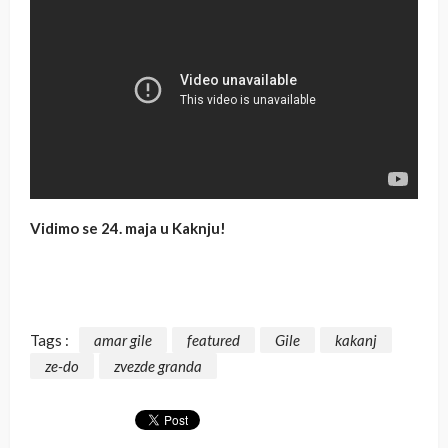
Vidimo se 24. maja u Kaknju!
Tags :
amar gile
featured
Gile
kakanj
ze-do
zvezde granda