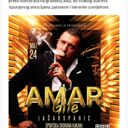
preko koncerata na gradskoj aleji, do svakog susreta
ispunjenog emocijama, pjesmom i iskrenim osmijehom.