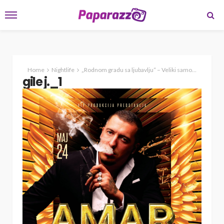
Home
Nightlife
„Rodnom gradu sa ljubavlju“ – Veliki samostalni koncert Amara Gileta 24. maja u Kaknju
gile j._1