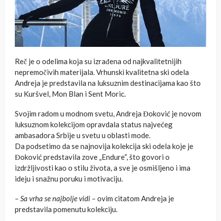
Reč je o odelima koja su izrađena od najkvalitetnijih
nepremočivih materijala. Vrhunski kvalitetna ski odela
Andreja je predstavila na luksuznim destinacijama kao što
su Kuršvel, Mon Blan i Sent Moric.
Svojim radom u modnom svetu, Andreja Đoković je novom
luksuznom kolekcijom opravdala status najvećeg
ambasadora Srbije u svetu u oblasti mode.
Da podsetimo da se najnovija kolekcija ski odela koje je
Đoković predstavila zove „Endure“, što govori o
izdržljivosti kao o stilu života, a sve je osmišljeno i ima
ideju i snažnu poruku i motivaciju.
– Sa vrha se najbolje vidi –
ovim citatom Andreja je
predstavila pomenutu kolekciju.