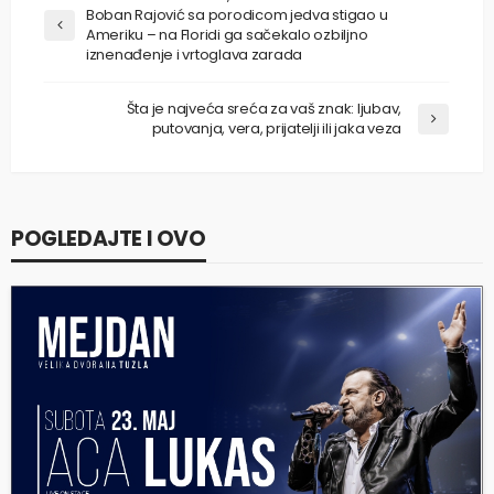
Boban Rajović sa porodicom jedva stigao u
Ameriku – na Floridi ga sačekalo ozbiljno
iznenađenje i vrtoglava zarada
Šta je najveća sreća za vaš znak: ljubav,
putovanja, vera, prijatelji ili jaka veza
POGLEDAJTE I OVO