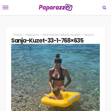
Home
Paparazzo
Sanja Kužet u bikiniju na plaži
Sanja-Kuzet-33-1-768×635
Sanja-Kuzet-33-1-768×635