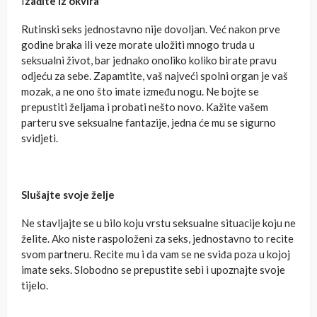
I
zađite iz okvira
Rutinski seks jednostavno nije dovoljan. Već nakon prve
godine braka ili veze morate uložiti mnogo truda u
seksualni život, bar jednako onoliko koliko birate pravu
odjeću za sebe. Zapamtite, vaš najveći spolni organ je vaš
mozak, a ne ono što imate između nogu. Ne bojte se
prepustiti željama i probati nešto novo. Kažite vašem
parteru sve seksualne fantazije, jedna će mu se sigurno
svidjeti.
Slušajte svoje želje
Ne stavljajte se u bilo koju vrstu seksualne situacije koju ne
želite. Ako niste raspoloženi za seks, jednostavno to recite
svom partneru. Recite mu i da vam se ne sviđa poza u kojoj
imate seks. Slobodno se prepustite sebi i upoznajte svoje
tijelo.