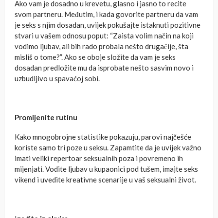
Ako vam je dosadno u krevetu, glasno i jasno to recite
svom partneru. Međutim, i kada govorite partneru da vam
je seks s njim dosadan, uvijek pokušajte istaknuti pozitivne
stvari u vašem odnosu poput: “Zaista volim način na koji
vodimo ljubav, ali bih rado probala nešto drugačije, šta
misliš o tome?”. Ako se oboje složite da vam je seks
dosadan predložite mu da isprobate nešto sasvim novo i
uzbudljivo u spavaćoj sobi.
Promijenite rutinu
Kako mnogobrojne statistike pokazuju, parovi najčešće
koriste samo tri poze u seksu. Zapamtite da je uvijek važno
imati veliki repertoar seksualnih poza i povremeno ih
mijenjati. Vodite ljubav u kupaonici pod tušem, imajte seks
vikend i uvedite kreativne scenarije u vaš seksualni život.