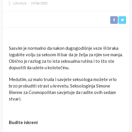
Lifestyle
19/06/2025
Sasvim je normalno da nakon dugogodišnje veze ili braka
izgubite volju za seksom ili bar da je želja za njim sve manja.
Obično je razlog za to ista seksualna rutina i to što ste
dopustili da uđete u kolotečinu.
Međutim, uz malo truda i savjete seksologa možete vrlo
brzo probuditi strast u krevetu. Seksologinja Simone
Bienne za Cosmopolitan savjetuje da radite ovih sedam
stvari.
Budite iskreni