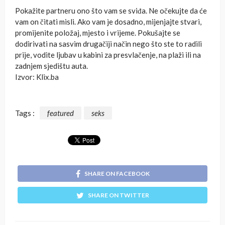
Pokažite partneru ono što vam se sviđa. Ne očekujte da će
vam on čitati misli. Ako vam je dosadno, mijenjajte stvari,
promijenite položaj, mjesto i vrijeme. Pokušajte se
dodirivati na sasvim drugačiji način nego što ste to radili
prije, vodite ljubav u kabini za presvlačenje, na plaži ili na
zadnjem sjedištu auta.
Izvor: Klix.ba
Tags :
featured
seks
SHARE ON FACEBOOK
SHARE ON TWITTER