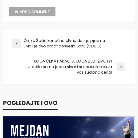
ADD A COMMENT
Željko Šašić konačno otkrio da li je pjesmu
„Mali je ovo grad“ posvetio Sonji (VIDEO)
KOGA ČEKA PAKAO, A KOGA LIJEP ŽIVOT?!
Uradite samo jednu stvar i saznaćete kakva
vas sudbina čeka!
POGLEDAJTE I OVO