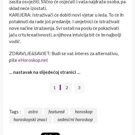
zasita osvježiti. Slično će osjećati i vaša najdraža osoba, pa
sklad neće izostati.
KARIJERA: Istraživači će dobiti novi vjetar u leđa. To će ih
potaknuti da rade još predanije. I umjetnici će istraživait
nove načine izražavnja. Svi ostali na poslu će pokazivati
jaču crtu kreativnosti, a njihova intuicija bit će im najbolji
vodič.
ZDRAVLJE&SAVJET: Budi se vaš interes za alternativu,
piše
eHoroskop.net
… nastavak na slijedećoj stranici …
1
2
3
Tags :
astro
featured
horoskop
horoskopski znaci
sedmični horoskop