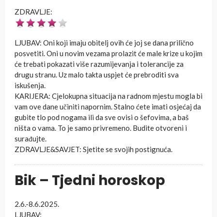
ZDRAVLJE:
LJUBAV: Oni koji imaju obitelj ovih će joj se dana prilično
posvetiti. Oni u novim vezama prolazit će male krize u kojim
će trebati pokazati više razumijevanja i tolerancije za
drugu stranu. Uz malo takta uspjet će prebroditi sva
iskušenja.
KARIJERA: Cjelokupna situacija na radnom mjestu mogla bi
vam ove dane učiniti napornim. Stalno ćete imati osjećaj da
gubite tlo pod nogama ili da sve ovisi o šefovima, a baš
ništa o vama. To je samo privremeno. Budite otvoreni i
surađujte.
ZDRAVLJE&SAVJET: Sjetite se svojih postignuća.
Bik – Tjedni horoskop
2.6.-8.6.2025.
LJUBAV: