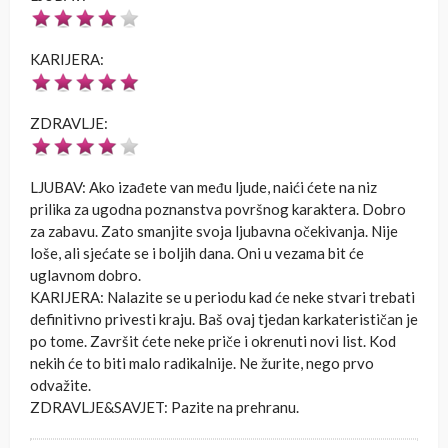
KARIJERA:
ZDRAVLJE:
LJUBAV: Ako izađete van među ljude, naići ćete na niz
prilika za ugodna poznanstva površnog karaktera. Dobro
za zabavu. Zato smanjite svoja ljubavna očekivanja. Nije
loše, ali sjećate se i boljih dana. Oni u vezama bit će
uglavnom dobro.
KARIJERA: Nalazite se u periodu kad će neke stvari trebati
definitivno privesti kraju. Baš ovaj tjedan karkaterističan je
po tome. Završit ćete neke priče i okrenuti novi list. Kod
nekih će to biti malo radikalnije. Ne žurite, nego prvo
odvažite.
ZDRAVLJE&SAVJET: Pazite na prehranu.