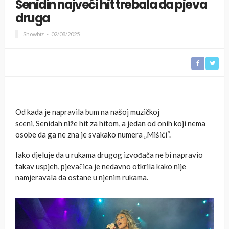
Senidin najveći hit trebala da pjeva
druga
Showbiz
02/08/2025
Od kada je napravila bum na našoj muzičkoj
sceni, Senidah niže hit za hitom, a jedan od onih koji nema
osobe da ga ne zna je svakako numera „Mišići“.
Iako djeluje da u rukama drugog izvođača ne bi napravio
takav uspjeh, pjevačica je nedavno otkrila kako nije
namjeravala da ostane u njenim rukama.