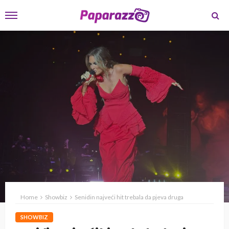
Home
Showbiz
Senidin najveći hit trebala da pjeva druga
SHOWBIZ