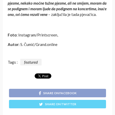
pjesme, nekako moćne tužne pjesme, ali ne smijem, moram da
se podignem i moram ljude da podignem na koncertima, inače
ono, svi ćemo rezati vene
– zaključila je tada pjevačica.
Foto:
Instagram/Printscreen,
Autor:
S. Čumić/Grand.online
Tags :
featured
SHARE ON FACEBOOK
SHARE ON TWITTER