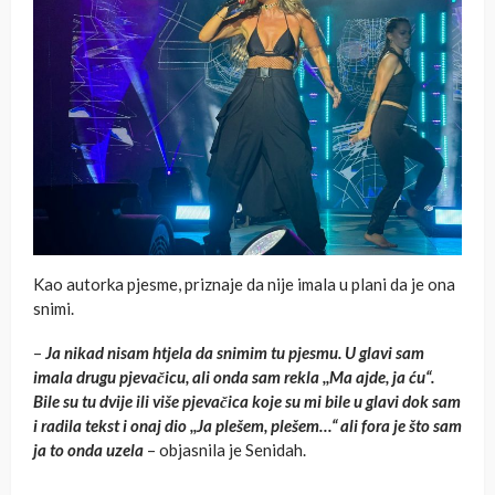
Kao autorka pjesme, priznaje da nije imala u plani da je ona
snimi.
–
Ja nikad nisam htjela da snimim tu pjesmu. U glavi sam
imala drugu pjevačicu, ali onda sam rekla ,,Ma ajde, ja ću“.
Bile su tu dvije ili više pjevačica koje su mi bile u glavi dok sam
i radila tekst i onaj dio ,,Ja plešem, plešem…“ ali fora je što sam
ja to onda uzela
– objasnila je Senidah.