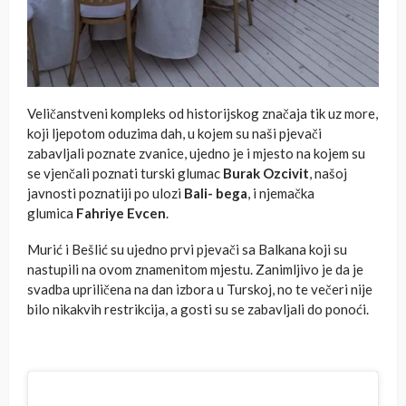
Veličanstveni kompleks od historijskog značaja tik uz more,
koji ljepotom oduzima dah, u kojem su naši pjevači
zabavljali poznate zvanice, ujedno je i mjesto na kojem su
se vjenčali poznati turski glumac
Burak Ozcivit
, našoj
javnosti poznatiji po ulozi
Bali- bega
, i njemačka
glumica
Fahriye Evcen
.
Murić i Bešlić su ujedno prvi pjevači sa Balkana koji su
nastupili na ovom znamenitom mjestu. Zanimljivo je da je
svadba upriličena na dan izbora u Turskoj, no te večeri nije
bilo nikakvih restrikcija, a gosti su se zabavljali do ponoći.