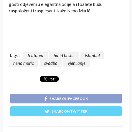
gosti odjeveni u elegantna odijela i toalete budu
raspoloženi i rasplesani- kaže Neno Murić.
Tags :
featured
halid beslic
istanbul
neno muric
svadba
vjenčanje
SHARE ON FACEBOOK
SHARE ON TWITTER