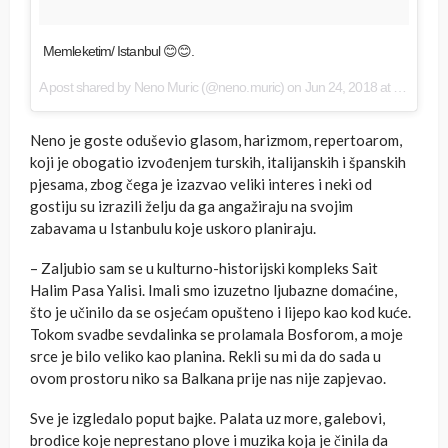
Memleketim/ Istanbul 😊😊.
A post shared by
Neno Muric
(@neno.muric) on
Jun 24, 2018 at 8:35am PDT
Neno je goste oduševio glasom, harizmom, repertoarom,
koji je obogatio izvođenjem turskih, italijanskih i španskih
pjesama, zbog čega je izazvao veliki interes i neki od
gostiju su izrazili želju da ga angažiraju na svojim
zabavama u Istanbulu koje uskoro planiraju.
– Zaljubio sam se u kulturno-historijski kompleks Sait
Halim Pasa Yalisi. Imali smo izuzetno ljubazne domaćine,
što je učinilo da se osjećam opušteno i lijepo kao kod kuće.
Tokom svadbe sevdalinka se prolamala Bosforom, a moje
srce je bilo veliko kao planina. Rekli su mi da do sada u
ovom prostoru niko sa Balkana prije nas nije zapjevao.
Sve je izgledalo poput bajke. Palata uz more, galebovi,
brodice koje neprestano plove i muzika koja je činila da