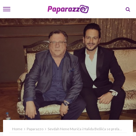
Home
Paparazzo
Sevdah Nene Murića i Halida Bešlića se prelamao ulicama Istanbula