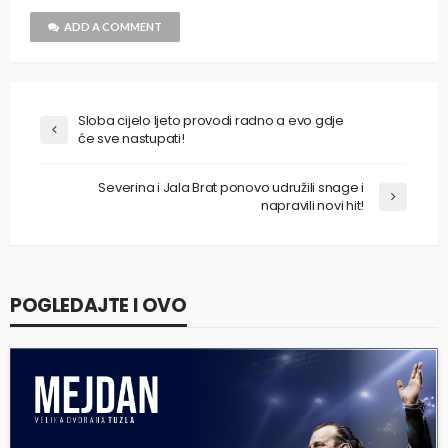
ADD A COMMENT
Sloba cijelo ljeto provodi radno a evo gdje
će sve nastupati!
Severina i Jala Brat ponovo udružili snage i
napravili novi hit!
POGLEDAJTE I OVO