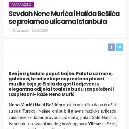
PAPARAZZO
Sevdah Nene Murića i Halida Bešlića
se prelamao ulicama Istanbula
Paparazzo
26/06/2018
Sve je izgledalo poput bajke. Palata uz more,
galebovi, brodice koje neprestano plove i
muzika koja je činila da gosti odjeveni u
elegantna odijela i toalete budu raspoloženi i
rasplesani- kaže Neno Murić
Neno Murić
i
Halid Bešlić
proteklih nekoliko dana družili
su se u Turskoj. Naime, oni su bili glavne muzičke zvijezde
zadužene za dobar provod u poznatoj palati Salit Halim u
Istanbulu, na svadbi mladog bračnog para
Yilmaza
i
Ezre
,