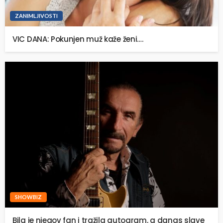
ZANIMLJIVOSTI
VIC DANA: Pokunjen muž kaže ženi….
SHOWBIZ
Bila je njegov fan i tražila autogram, a danas slave