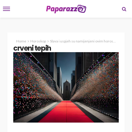
Home
Horoskop
Slava i uspjeh su namijenjeni ovim horoskopskim znacima
crveni tepih