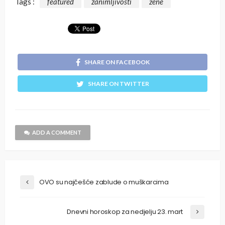
Tags :
featured
zanimljivosti
žene
SHARE ON FACEBOOK
SHARE ON TWITTER
ADD A COMMENT
OVO su najčešće zablude o muškarcima
Dnevni horoskop za nedjelju 23. mart