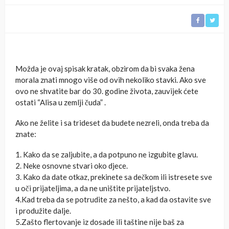
Možda je ovaj spisak kratak, obzirom da bi svaka žena
morala znati mnogo više od ovih nekoliko stavki. Ako sve
ovo ne shvatite bar do 30. godine života, zauvijek ćete
ostati “Alisa u zemlji čuda” .
Ako ne želite i sa trideset da budete nezreli, onda treba da
znate:
1. Kako da se zaljubite, a da potpuno ne izgubite glavu.
2. Neke osnovne stvari oko djece.
3. Kako da date otkaz, prekinete sa dečkom ili istresete sve
u oči prijateljima, a da ne uništite prijateljstvo.
4.Kad treba da se potrudite za nešto, a kad da ostavite sve
i produžite dalje.
5.Zašto flertovanje iz dosade ili taštine nije baš za