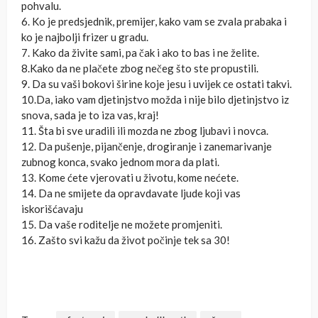
pohvalu.
6. Ko je predsjednik, premijer, kako vam se zvala prabaka i
ko je najbolji frizer u gradu.
7. Kako da živite sami, pa čak i ako to bas i ne želite.
8.Kako da ne plačete zbog nečeg što ste propustili.
9. Da su vaši bokovi širine koje jesu i uvijek ce ostati takvi.
10.Da, iako vam djetinjstvo možda i nije bilo djetinjstvo iz
snova, sada je to iza vas, kraj!
11. Šta bi sve uradili ili mozda ne zbog ljubavi i novca.
12. Da pušenje, pijančenje, drogiranje i zanemarivanje
zubnog konca, svako jednom mora da plati.
13. Kome ćete vjerovati u životu, kome nećete.
14. Da ne smijete da opravdavate ljude koji vas
iskorišćavaju
15. Da vaše roditelje ne možete promjeniti.
16. Zašto svi kažu da život počinje tek sa 30!