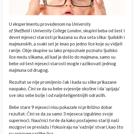
U eksperimentu provedenom na
University
of
Sheffield
i
University College
London
, skupini beba od šest i
devet mjeseci starosti prikazana su dva seta slika: ljudskih i
majmunskih, a svaki set je imao po jedno lice koje su vidjeli
ranije. Obje skupine su lako prepoznale poznato ljudsko
lice među slikama, ali kad je došlo do majmuna, samo su
bebe od šest mjeseci starosti mogle razlikovati jednog
majmuna od drugog.
Rezultat se nije promijenio čak i kada su slike prikazane
naopako. Čini se da su bebe svjesnije okoline i da ‘upijaju’
sve oko sebe bolje i od naijnteligentnijih odraslih.
Bebe stare 9 mjeseci nisu pokazale ni približno dobar
rezultat. Čini se da za samo 3 mjeseca izgubimo svoje
supermoći. Naučnici tvrde da kako postajemo stariji naši
mozgovi se preslažu i fokusiraju na ‘važnije’ stvari, kao što
su osnovne razlike lica.