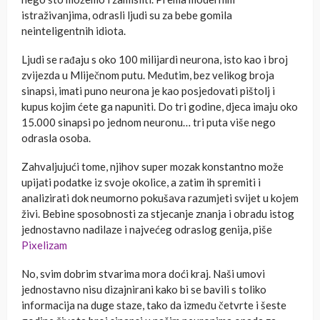
istraživanjima, odrasli ljudi su za bebe gomila
neinteligentnih idiota.
Ljudi se rađaju s oko 100 milijardi neurona, isto kao i broj
zvijezda u Mliječnom putu. Međutim, bez velikog broja
sinapsi, imati puno neurona je kao posjedovati pištolj i
kupus kojim ćete ga napuniti. Do tri godine, djeca imaju oko
15.000 sinapsi po jednom neuronu… tri puta više nego
odrasla osoba.
Zahvaljujući tome, njihov super mozak konstantno može
upijati podatke iz svoje okolice, a zatim ih spremiti i
analizirati dok neumorno pokušava razumjeti svijet u kojem
živi. Bebine sposobnosti za stjecanje znanja i obradu istog
jednostavno nadilaze i najvećeg odraslog genija, piše
Pixelizam
No, svim dobrim stvarima mora doći kraj. Naši umovi
jednostavno nisu dizajnirani kako bi se bavili s toliko
informacija na duge staze, tako da između četvrte i šeste