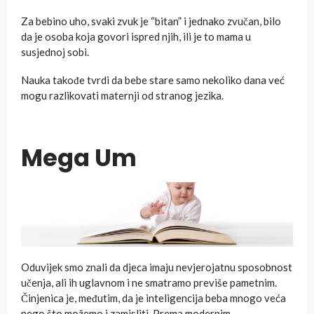
Za bebino uho, svaki zvuk je “bitan” i jednako zvučan, bilo
da je osoba koja govori ispred njih, ili je to mama u
susjednoj sobi.
Nauka takođe tvrdi da bebe stare samo nekoliko dana već
mogu razlikovati maternji od stranog jezika.
Mega Um
Oduvijek smo znali da djeca imaju nevjerojatnu sposobnost
učenja, ali ih uglavnom i ne smatramo previše pametnim.
Činjenica je, međutim, da je inteligencija beba mnogo veća
nego što možemo i zamisliti. Prema modernim