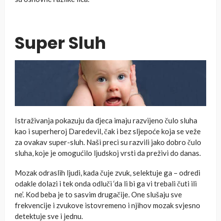
Super Sluh
Istraživanja pokazuju da djeca imaju razvijeno čulo sluha
kao i superheroj Daredevil, čak i bez sljepoće koja se veže
za ovakav super-sluh. Naši preci su razvili jako dobro čulo
sluha, koje je omogućilo ljudskoj vrsti da preživi do danas.
Mozak odraslih ljudi, kada čuje zvuk, selektuje ga – odredi
odakle dolazi i tek onda odluči ‘da li bi ga vi trebali čuti ili
ne’. Kod beba je to sasvim drugačije. One slušaju sve
frekvencije i zvukove istovremeno i njihov mozak svjesno
detektuje sve i jednu.