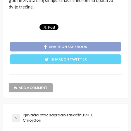
godine života broj sinapsi u našim neuronima opada za
dvije trećine.
SHARE ON FACEBOOK
SHARE ON TWITTER
ADD A COMMENT
Pjevačici otac sagradio raskošnu vilu u
Crnoj Gori