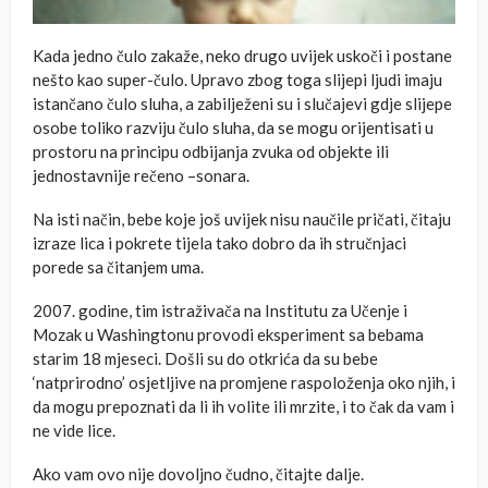
Kada jedno čulo zakaže, neko drugo uvijek uskoči i postane
nešto kao super-čulo. Upravo zbog toga slijepi ljudi imaju
istančano čulo sluha, a zabilježeni su i slučajevi gdje slijepe
osobe toliko razviju čulo sluha, da se mogu orijentisati u
prostoru na principu odbijanja zvuka od objekte ili
jednostavnije rečeno –sonara.
Na isti način, bebe koje još uvijek nisu naučile pričati, čitaju
izraze lica i pokrete tijela tako dobro da ih stručnjaci
porede sa čitanjem uma.
2007. godine, tim istraživača na Institutu za Učenje i
Mozak u Washingtonu provodi eksperiment sa bebama
starim 18 mjeseci. Došli su do otkrića da su bebe
‘natprirodno’ osjetljive na promjene raspoloženja oko njih, i
da mogu prepoznati da li ih volite ili mrzite, i to čak da vam i
ne vide lice.
Ako vam ovo nije dovoljno čudno, čitajte dalje.