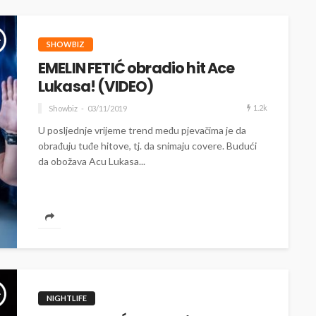
SHOWBIZ
EMELIN FETIĆ obradio hit Ace
Lukasa! (VIDEO)
1.2k
Showbiz
03/11/2019
U posljednje vrijeme trend među pjevačima je da
obrađuju tuđe hitove, tj. da snimaju covere. Budući
da obožava Acu Lukasa...
NIGHTLIFE