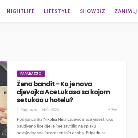
NIGHTLIFE
LIFESTYLE
SHOWBIZ
ZANIMLJ
PAPARAZZO
Žena bandit – Ko je nova
djevojka Ace Lukasa sa kojom
se tukao u hotelu?
966
Paparazzo
14/01/2020
Podgoričanka Nikolija Nina Lačević inače visestruko
osuđivano lice čije je ime završilo na spisku
bezbjednosno interesentnih osoba. Pripadnica