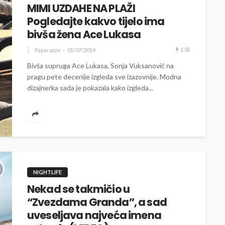
MIMI UZDAHE NA PLAŽI
Pogledajte kakvo tijelo ima
bivša žena Ace Lukasa
1.3k
Paparazzo
01/07/2019
Bivša supruga Ace Lukasa, Sonja Vuksanović na
pragu pete decenije izgleda sve izazovnije. Modna
dizajnerka sada je pokazala kako izgleda...
NIGHTLIFE
Nekad se takmičio u
“Zvezdama Granda”, a sad
uveseljava najveća imena