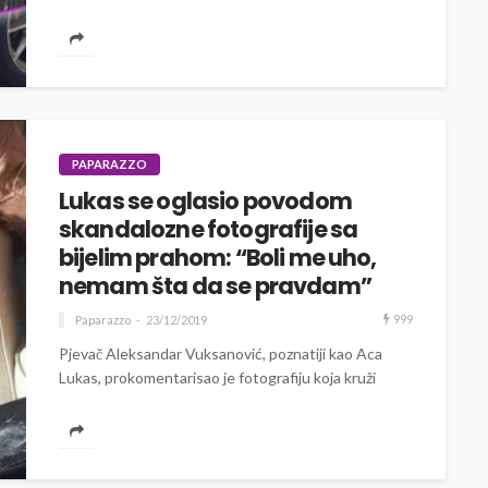
crnogorskih kriminalnih...
PAPARAZZO
Lukas se oglasio povodom
skandalozne fotografije sa
bijelim prahom: “Boli me uho,
nemam šta da se pravdam”
999
Paparazzo
23/12/2019
Pjevač Aleksandar Vuksanović, poznatiji kao Aca
Lukas, prokomentarisao je fotografiju koja kruži
internetom, na kojoj leži na kauču, a pored...