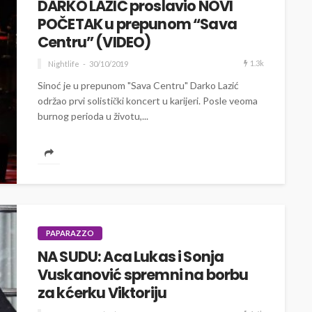
DARKO LAZIĆ proslavio NOVI
POČETAK u prepunom “Sava
Centru” (VIDEO)
1.3k
Nightlife
30/10/2019
Sinoć je u prepunom "Sava Centru" Darko Lazić
održao prvi solistički koncert u karijeri. Posle veoma
burnog perioda u životu,...
PAPARAZZO
NA SUDU: Aca Lukas i Sonja
Vuskanović spremni na borbu
za kćerku Viktoriju