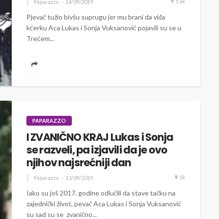
1.6k
Paparazzo
14/09/2019
Pjevač tužio bivšu suprugu jer mu brani da viđa
kćerku Aca Lukas i Sonja Vuksanović pojavili su se u
Trećem...
PAPARAZZO
I ZVANIČNO KRAJ Lukas i Sonja
se razveli, pa izjavili da je ovo
njihov najsrećniji dan
1k
Paparazzo
13/09/2019
Iako su još 2017. godine odlučili da stave tačku na
zajednički život, pevač Aca Lukas i Sonja Vuksanović
su sad su se zvanično...