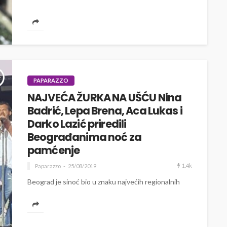
PAPARAZZO
NAJVEĆA ŽURKA NA UŠĆU Nina
Badrić, Lepa Brena, Aca Lukas i
Darko Lazić priredili
Beograđanima noć za
pamćenje
1.4k
Paparazzo
25/08/2019
Beograd je sinoć bio u znaku najvećih regionalnih
zvijezda koje su se okupile kako bi pod vedrim nebom
na Ušću...