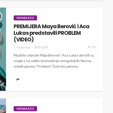
PAPARAZZO
PREMIJERA Maya Berović i Aca
Lukas predstavili PROBLEM
(VIDEO)
1.5k
Paparazzo
09/07/2019
Muzičke zvijezde Maja Berović i Aca Lukas ukrstili su
snage i, na veliko iznenađenje mnogobrjnih fanova,
snimili pjesmu "Problem". Duetsku pjesmu
ekranizovali...
PAPARAZZO