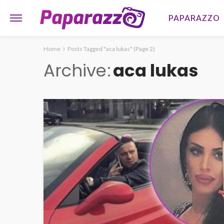
PAPARAZZO
Home
Posts Tagged "aca lukas"
(Page 2)
Archive
aca lukas