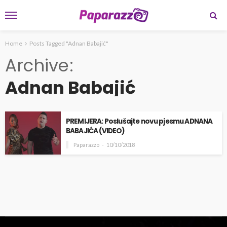
Home
Posts Tagged "Adnan Babajić"
Archive
Adnan Babajić
PREMIJERA: Poslušajte novu pjesmu ADNANA
BABAJIĆA (VIDEO)
Paparazzo
10/10/2018