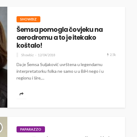
SHOWBIZ
Šemsa pomogla čovjeku na
aerodromu a to je itekako
koštalo!
2.5k
Showbiz
12/04/2018
Da je Šemsa Suljaković uvrštena u legendarnu
interpretatorku folka ne samo u u BiH nego i u
regionu i šire,...
PAPARAZZO