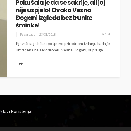
Pokušala je da se sakrije, ali joj
nije uspjelo! Ovako Vesna
Đogani izgleda bez trunke
šminke!
1.6k
Paparazzo
23/01/2018
Pjevačica je bila u potpuno prirodnom izdanju kada je
uhvaćena na aerodromu. Vesna Đogani, supruga
pjevača Đoleta Đoganija, slikana je...
slovi Korištenja