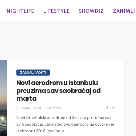
NIGHTLIFE
LIFESTYLE
SHOWBIZ
ZANIMLJ
ZANIMLJIVOSTI
Novi aerodrom u Istanbulu
preuzima sav saobraćaj od
marta
966
Zanimljivosti
05/02/2019
Novi istanbulski aerodrom od 3.marta preuzima sav
avio saobraćaj. Jedan dio ovog aerodroma otvoren je
u oktobru 2018. godine, a...