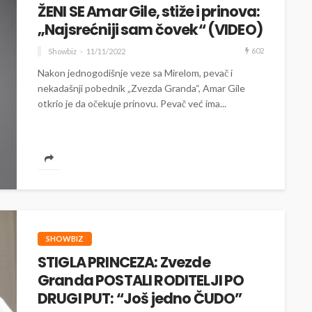
ŽENI SE Amar Gile, stiže i prinova:
„Najsrećniji sam čovek“ (VIDEO)
602
Showbiz
11/11/2022
Nakon jednogodišnje veze sa Mirelom, pevač i
nekadašnji pobednik „Zvezda Granda“, Amar Gile
otkrio je da očekuje prinovu. Pevač već ima...
SHOWBIZ
STIGLA PRINCEZA: Zvezde
Granda POSTALI RODITELJI PO
DRUGI PUT: “Još jedno ČUDO”