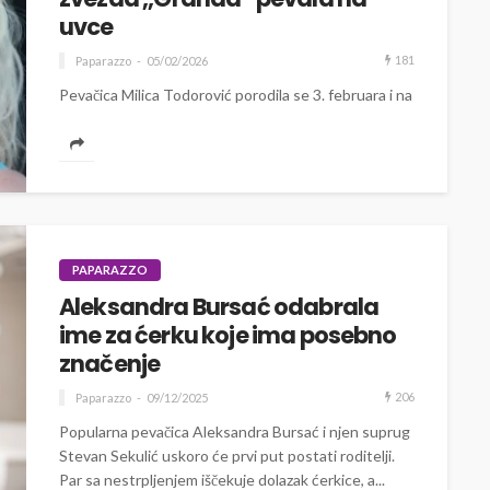
uvce
181
Paparazzo
05/02/2026
Pevačica Milica Todorović porodila se 3. februara i na
svet donela sina kome su ona i njen partner dali ime
Bogdan,...
PAPARAZZO
Aleksandra Bursać odabrala
ime za ćerku koje ima posebno
značenje
206
Paparazzo
09/12/2025
Popularna pevačica Aleksandra Bursać i njen suprug
Stevan Sekulić uskoro će prvi put postati roditelji.
Par sa nestrpljenjem iščekuje dolazak ćerkice, a...