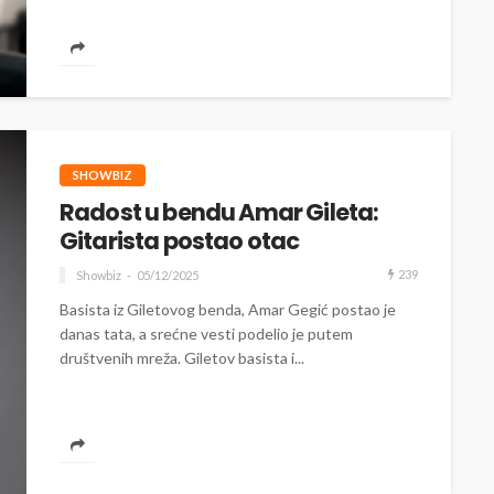
SHOWBIZ
Radost u bendu Amar Gileta:
Gitarista postao otac
239
Showbiz
05/12/2025
Basista iz Giletovog benda, Amar Gegić postao je
danas tata, a srećne vesti podelio je putem
društvenih mreža. Giletov basista i...