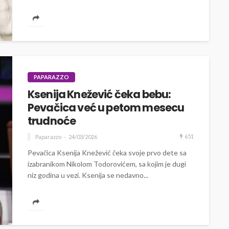
Lana...
PAPARAZZO
Ksenija Knežević čeka bebu:
Pevačica već u petom mesecu
trudnoće
651
Paparazzo
24/03/2026
Pevačica Ksenija Knežević čeka svoje prvo dete sa
izabranikom Nikolom Todorovićem, sa kojim je dugi
niz godina u vezi. Ksenija se nedavno...