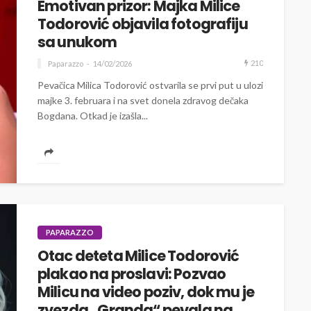
Emotivan prizor: Majka Milice
Todorović objavila fotografiju
sa unukom
210
Paparazzo
14/02/2026
Pevačica Milica Todorović ostvarila se prvi put u ulozi
majke 3. februara i na svet donela zdravog dečaka
Bogdana. Otkad je izašla...
PAPARAZZO
Otac deteta Milice Todorović
plakao na proslavi: Pozvao
Milicu na video poziv, dok mu je
zvezda ,,Granda“ pevala na