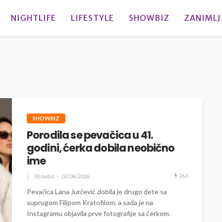
NIGHTLIFE
LIFESTYLE
SHOWBIZ
ZANIMLJ
SHOWBIZ
Porodila se pevačica u 41.
godini, ćerka dobila neobično
ime
263
Showbiz
07/04/2026
Pevačica Lana Jurčević dobila je drugo dete sa
suprugom Filipom Kratofilom, a sada je na
Instagramu objavila prve fotografije sa ćerkom.