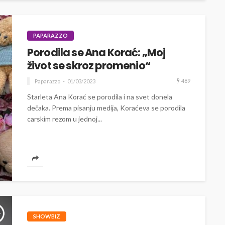
PAPARAZZO
Porodila se Ana Korać: „Moj
život se skroz promenio“
489
Paparazzo
01/03/2023
Starleta Ana Korać se porodila i na svet donela
dečaka. Prema pisanju medija, Koraćeva se porodila
carskim rezom u jednoj...
SHOWBIZ