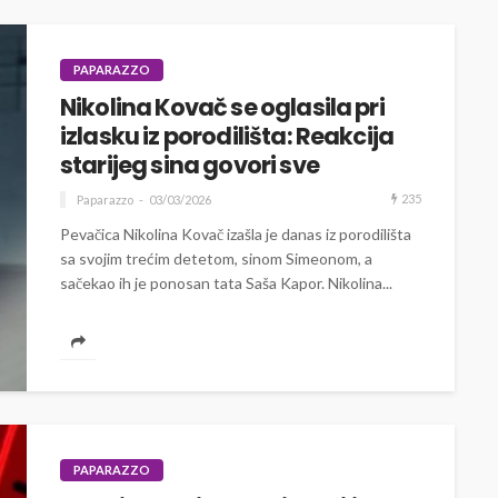
PAPARAZZO
Nikolina Kovač se oglasila pri
izlasku iz porodilišta: Reakcija
starijeg sina govori sve
235
Paparazzo
03/03/2026
Pevačica Nikolina Kovač izašla je danas iz porodilišta
sa svojim trećim detetom, sinom Simeonom, a
sačekao ih je ponosan tata Saša Kapor. Nikolina...
PAPARAZZO